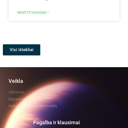
SKAITYTI DAUGIAU "
Visi ištekliai
Veikla
Viktorinos
Egzoplanetų tyrimai
Sukurkite savo tranzito modelį
Pagalba ir klausimai