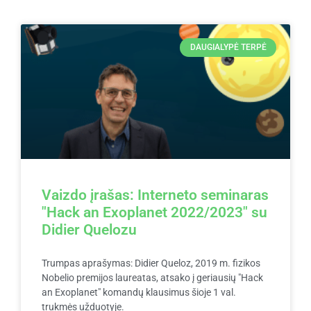
DAUGIALYPĖ TERPĖ
Vaizdo įrašas: Interneto seminaras
"Hack an Exoplanet 2022/2023" su
Didier Quelozu
Trumpas aprašymas: Didier Queloz, 2019 m. fizikos
Nobelio premijos laureatas, atsako į geriausių "Hack
an Exoplanet" komandų klausimus šioje 1 val.
trukmės užduotyje.