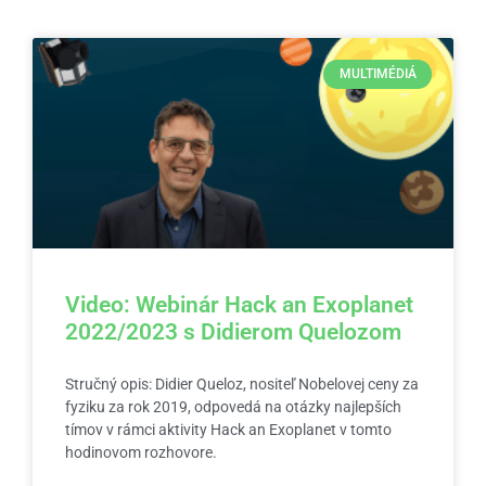
MULTIMÉDIÁ
Video: Webinár Hack an Exoplanet
2022/2023 s Didierom Quelozom
Stručný opis: Didier Queloz, nositeľ Nobelovej ceny za
fyziku za rok 2019, odpovedá na otázky najlepších
tímov v rámci aktivity Hack an Exoplanet v tomto
hodinovom rozhovore.