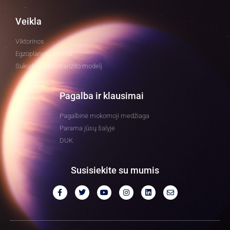
Veikla
Viktorinos
Egzoplanetų tyrimai
Sukurkite savo tranzito modelį
Pagalba ir klausimai
Pagalbinė mokomoji medžiaga
Parama jūsų šalyje
DUK
Susisiekite su mumis