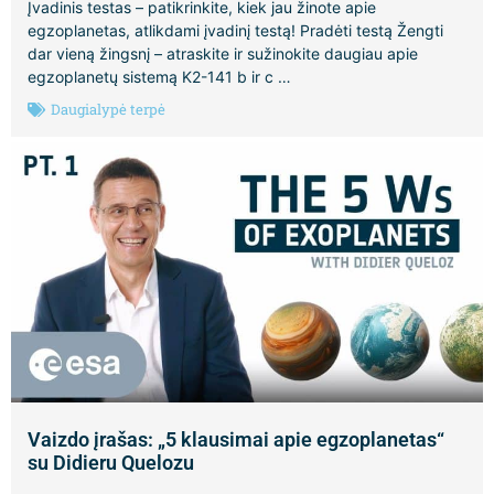
Įvadinis testas – patikrinkite, kiek jau žinote apie
egzoplanetas, atlikdami įvadinį testą! Pradėti testą Žengti
dar vieną žingsnį – atraskite ir sužinokite daugiau apie
egzoplanetų sistemą K2-141 b ir c …
Daugialypė terpė
Vaizdo įrašas: „5 klausimai apie egzoplanetas“
su Didieru Quelozu