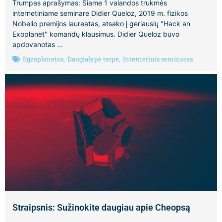
Trumpas aprašymas: Šiame 1 valandos trukmės
internetiniame seminare Didier Queloz, 2019 m. fizikos
Nobelio premijos laureatas, atsako į geriausių "Hack an
Exoplanet" komandų klausimus. Didier Queloz buvo
apdovanotas ...
Egzoplanetos
,
Daugialypė terpė
,
Internetinis seminaras
Straipsnis: Sužinokite daugiau apie Cheopsą