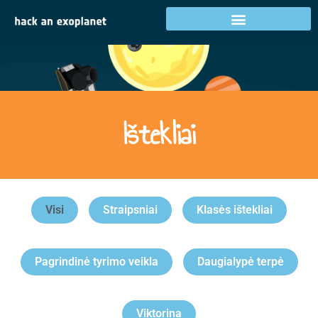
Ištekliai
Visi
Straipsniai
Klasės ištekliai
Pagrindinė tyrimo veikla
Daugialypė terpė
Viktorina