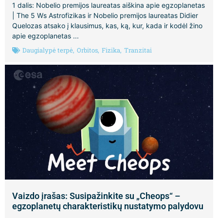
1 dalis: Nobelio premijos laureatas aiškina apie egzoplanetas
| The 5 Ws Astrofizikas ir Nobelio premijos laureatas Didier
Quelozas atsako į klausimus, kas, ką, kur, kada ir kodėl žino
apie egzoplanetas ...
Daugialypė terpė
,
Orbitos
,
Fizika
,
Tranzitai
Vaizdo įrašas: Susipažinkite su „Cheops“ –
egzoplanetų charakteristikų nustatymo palydovu