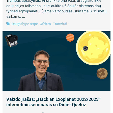
Trumpas aprašymas: Prisijunkite prie Paxi, draugiško EKA
edukacijos talismano, ir keliaukite už Saulės sistemos ribų
tyrinėti egzoplanetų. Šiame vaizdo įraše, skirtame 6-12 metų
vaikams, ...
Daugialypė terpė
,
Orbitos
,
Tranzitai
Vaizdo įrašas: „Hack an Exoplanet 2022/2023“
internetinis seminaras su Didier Queloz