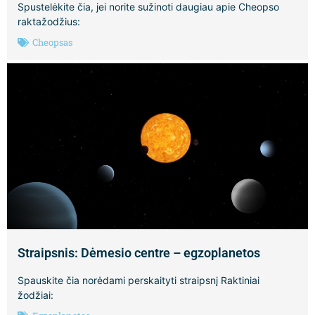
Spustelėkite čia, jei norite sužinoti daugiau apie Cheopso
raktažodžius:
Cheopsas
Straipsnis: Dėmesio centre – egzoplanetos
Spauskite čia norėdami perskaityti straipsnį Raktiniai
žodžiai: