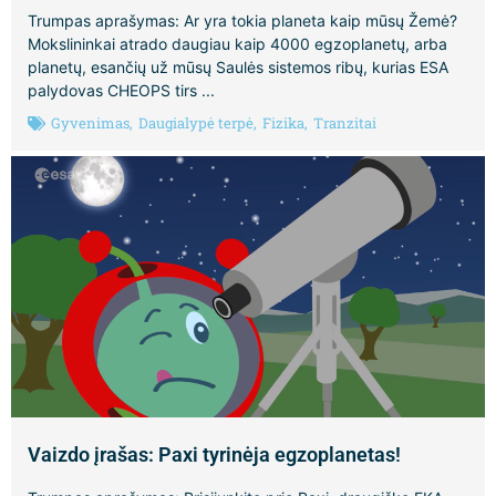
Trumpas aprašymas: Ar yra tokia planeta kaip mūsų Žemė?
Mokslininkai atrado daugiau kaip 4000 egzoplanetų, arba
planetų, esančių už mūsų Saulės sistemos ribų, kurias ESA
palydovas CHEOPS tirs ...
Gyvenimas
,
Daugialypė terpė
,
Fizika
,
Tranzitai
Vaizdo įrašas: Paxi tyrinėja egzoplanetas!