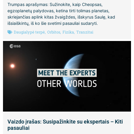
Trumpas aprašymas: Sužinokite, kaip Cheopsas,
egzoplanetų palydovas, ketina tirti tolimas planetas,
skriejančias aplink kitas žvaigždes, išskyrus Saulę, kad
išsiaiškintų, iš ko šie svetimi pasauliai sudaryti.
Daugialypė terpė
,
Orbitos
,
Fizika
,
Tranzitai
Vaizdo įrašas: Susipažinkite su ekspertais – Kiti
pasauliai