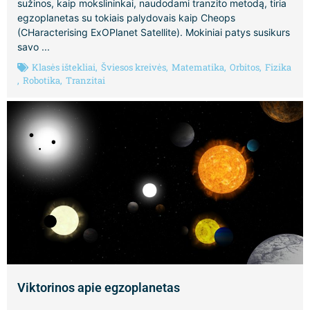
sužinos, kaip mokslininkai, naudodami tranzito metodą, tiria
egzoplanetas su tokiais palydovais kaip Cheops
(CHaracterising ExOPlanet Satellite). Mokiniai patys susikurs
savo ...
Klasės ištekliai
,
Šviesos kreivės
,
Matematika
,
Orbitos
,
Fizika
,
Robotika
,
Tranzitai
Viktorinos apie egzoplanetas