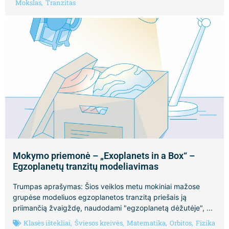
Mokslas
,
Tranzitas
Mokymo priemonė – „Exoplanets in a Box“ –
Egzoplanetų tranzitų modeliavimas
Trumpas aprašymas: Šios veiklos metu mokiniai mažose
grupėse modeliuos egzoplanetos tranzitą priešais ją
priimančią žvaigždę, naudodami "egzoplanetą dėžutėje", ...
Klasės ištekliai
,
Šviesos kreivės
,
Matematika
,
Orbitos
,
Fizika