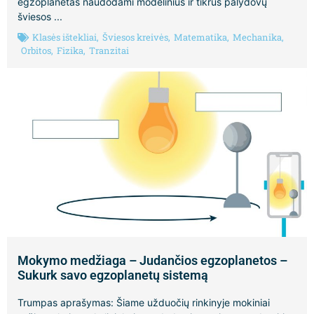
egzoplanetas naudodami modelinius ir tikrus palydovų
šviesos ...
Klasės ištekliai
,
Šviesos kreivės
,
Matematika
,
Mechanika
,
Orbitos
,
Fizika
,
Tranzitai
Mokymo medžiaga – Judančios egzoplanetos –
Sukurk savo egzoplanetų sistemą
Trumpas aprašymas: Šiame užduočių rinkinyje mokiniai