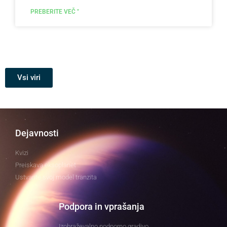
PREBERITE VEČ "
Vsi viri
Dejavnosti
Kvizi
Preiskava eksoplanet
Ustvarite svoj model tranzita
Podpora in vprašanja
Izobraževalno podporno gradivo