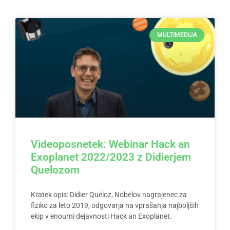
MULTIMEDIJA
Videoposnetek: Webinar Hack an
Exoplanet 2022/2023 z Didierjem
Quelozom
Kratek opis: Didier Queloz, Nobelov nagrajenec za
fiziko za leto 2019, odgovarja na vprašanja najboljših
ekip v enourni dejavnosti Hack an Exoplanet.