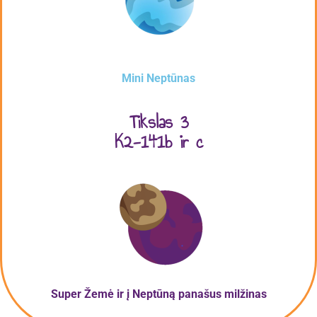
Mini Neptūnas
Tikslas 3
K2-141b ir c
Super Žemė
ir į Neptūną panašus milžinas