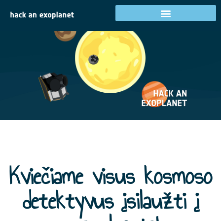
Kviečiame visus kosmoso
detektyvus įsilaužti į