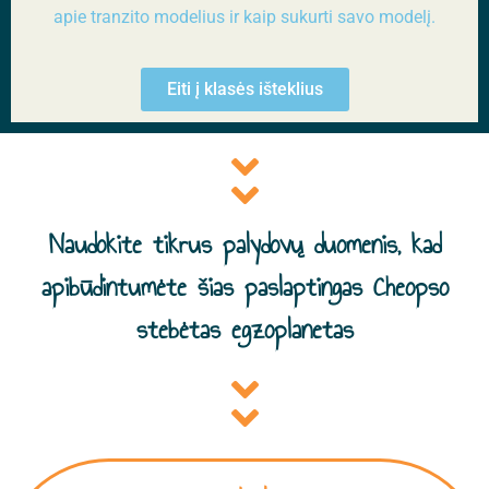
apie tranzito modelius ir kaip sukurti savo modelį.
Eiti į klasės išteklius
Naudokite tikrus palydovų duomenis, kad
apibūdintumėte šias paslaptingas Cheopso
stebėtas egzoplanetas