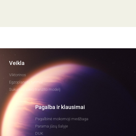
Veikla
Viktorinos
Egzoplanetų tyrimai
Sukurkite savo tranzito modelį
Pagalba ir klausimai
Pagalbinė mokomoji medžiaga
Parama jūsų šalyje
DUK