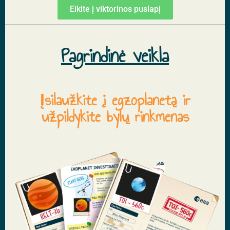
Eikite į viktorinos puslapį
Pagrindinė veikla
Įsilaužkite į egzoplanetą ir
užpildykite bylų rinkmenas