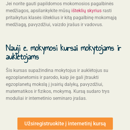
Jei norite gauti papildomos mokomosios pagalbinės
medžiagos, apsilankykite mūsų
išteklių skyrius
rasti
pritaikytus klasės išteklius ir kitą pagalbinę mokomąją
medžiagą, pavyzdžiui, vaizdo įrašus ir vadovus.
Nauji e. mokymosi kursai mokytojams ir
auklėtojams
Šis kursas supažindina mokytojus ir auklėtojus su
egzoplanetomis ir parodo, kaip jie gali įtraukti
egzoplanetų mokslą į įvairių dalykų, pavyzdžiui,
matematikos ir fizikos, mokymą. Kursą sudaro trys
moduliai ir internetinio seminaro įrašas.
Užsiregistruokite į internetinį kursą