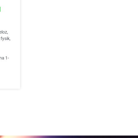
d
eloz,
fysik,
na 1-