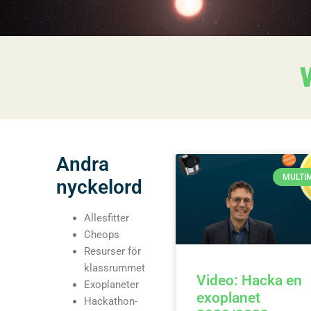
Andra
MULTI
nyckelord
Allesfitter
Cheops
Resurser för
klassrummet
Video: Hacka en
Exoplaneter
exoplanet
Hackathon-