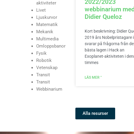
2022/2023
aktiviteter
webbinarium me
Livet
Didier Queloz
Ljuskurvor
Matematik
Kort beskrivning: Didier Qu
Mekanik
2019 års Nobelpristagare i 
Multimedia
svarar på frågorna från de
Omloppsbanor
bästa lagen i Hack an
Fysik
Exoplanet-aktiviteten i den
Robotik
timmes
Vetenskap
Transit
LÄS MER "
Transit
Webbinarium
Alla resurser