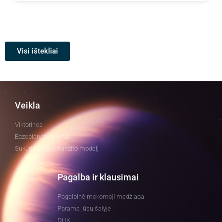
Visi ištekliai
Veikla
Viktorinos
Egzoplanetų tyrimai
Sukurkite savo tranzito modelį
Pagalba ir klausimai
Pagalbinė mokomoji medžiaga
Parama jūsų šalyje
DUK