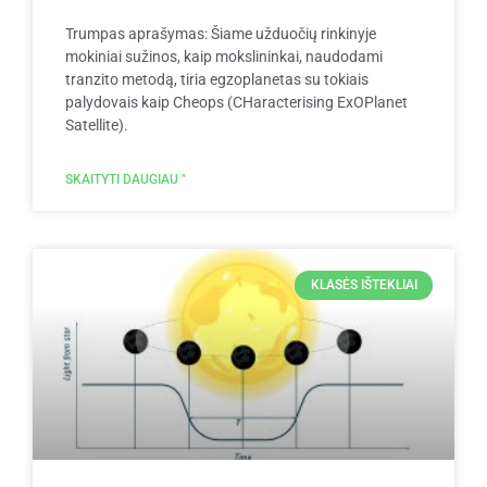
Trumpas aprašymas: Šiame užduočių rinkinyje
mokiniai sužinos, kaip mokslininkai, naudodami
tranzito metodą, tiria egzoplanetas su tokiais
palydovais kaip Cheops (CHaracterising ExOPlanet
Satellite).
SKAITYTI DAUGIAU "
KLASĖS IŠTEKLIAI