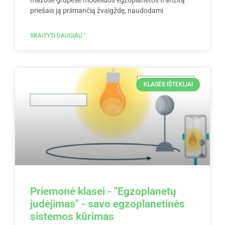
mažose grupėse modeliuos egzoplanetos tranzitą
priešais ją priimančią žvaigždę, naudodami
SKAITYTI DAUGIAU "
KLASĖS IŠTEKLIAI
Priemonė klasei - "Egzoplanetų
judėjimas" - savo egzoplanetinės
sistemos kūrimas