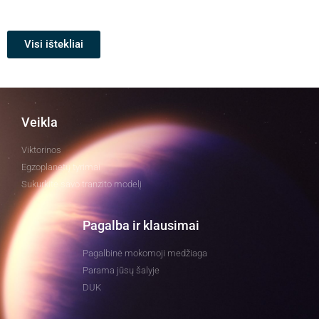
Visi ištekliai
Veikla
Viktorinos
Egzoplanetų tyrimai
Sukurkite savo tranzito modelį
Pagalba ir klausimai
Pagalbinė mokomoji medžiaga
Parama jūsų šalyje
DUK