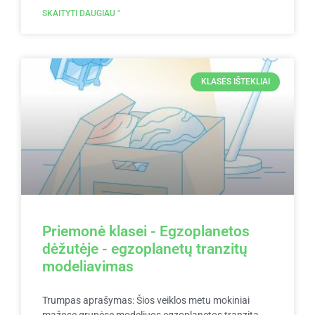
SKAITYTI DAUGIAU "
KLASĖS IŠTEKLIAI
Priemonė klasei - Egzoplanetos
dėžutėje - egzoplanetų tranzitų
modeliavimas
Trumpas aprašymas: Šios veiklos metu mokiniai