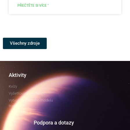
PŘEČTĚTE SI VÍCE "
Všechny zdroje
Aktivity
Kvízy
Vyšetřování exoplanet
Vytvoření vlastního modelu
tranzitu
Podpora a dotazy