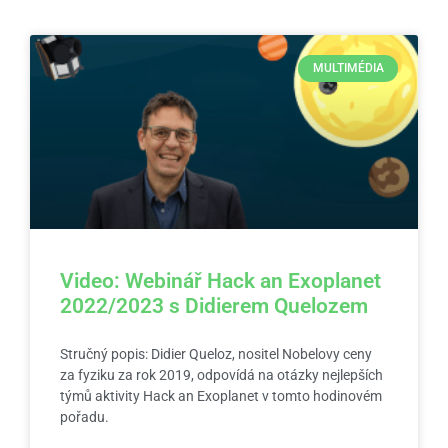
MULTIMÉDIA
Video: Webinář Hack an Exoplanet
2022/2023 s Didierem Quelozem
Stručný popis: Didier Queloz, nositel Nobelovy ceny
za fyziku za rok 2019, odpovídá na otázky nejlepších
týmů aktivity Hack an Exoplanet v tomto hodinovém
pořadu.