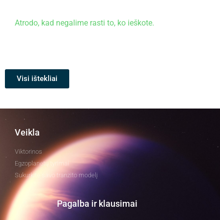
Atrodo, kad negalime rasti to, ko ieškote.
Visi ištekliai
Veikla
Viktorinos
Egzoplanetų tyrimai
Sukurkite savo tranzito modelį
Pagalba ir klausimai