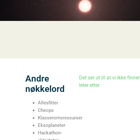
Andre
Det ser ut til at vi ikke finne
leter etter.
nøkkelord
Allesfitter
Cheops
Klasseromsressurser
Eksoplaneter
Hackathon-