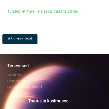
Tundub, et me ei leia seda, mida te otsite.
Kõik ressursid
Tegevused
Viktoriinid
Eksoplaneedi uurimine
Looge oma transiitmudel
Toetus ja küsimused