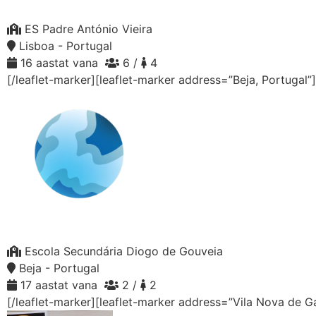
ES Padre António Vieira
Lisboa - Portugal
16 aastat vana
6 /
4
[/leaflet-marker][leaflet-marker address=”Beja, Portugal”
Escola Secundária Diogo de Gouveia
Beja - Portugal
17 aastat vana
2 /
2
[/leaflet-marker][leaflet-marker address=”Vila Nova de G