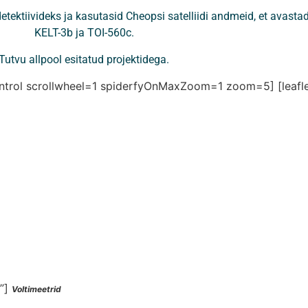
ektiivideks ja kasutasid Cheopsi satelliidi andmeid, et avasta
KELT-3b ja TOI-560c.
Tutvu allpool esitatud projektidega.
control scrollwheel=1 spiderfyOnMaxZoom=1 zoom=5]
[leaf
l”]
Voltimeetrid