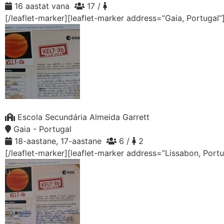
16 aastat vana
17 /
[/leaflet-marker][leaflet-marker address=”Gaia, Portugal”
Escola Secundária Almeida Garrett
Gaia - Portugal
18-aastane, 17-aastane
6 /
2
[/leaflet-marker][leaflet-marker address=”Lissabon, Port