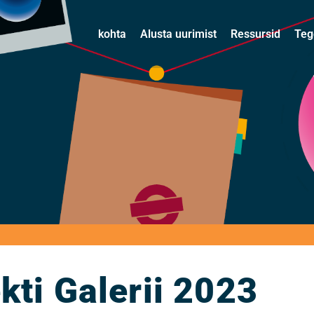
kohta
Alusta uurimist
Ressursid
Teg
kti Galerii 2023