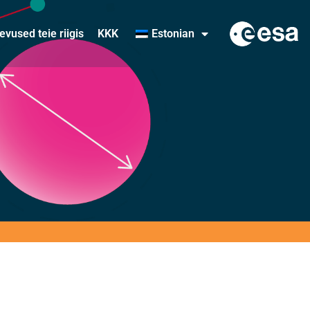
evused teie riigis
KKK
Estonian