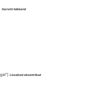
]
Garretti häkkerid
ugal”]
Lissaboni eksentrikud