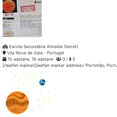
Escola Secundária Almeida Garrett
Vila Nova de Gaia - Portugal
15-aastane, 16-aastane
3 /
0
[/leaflet-marker][leaflet-marker address=”Portimão, Port