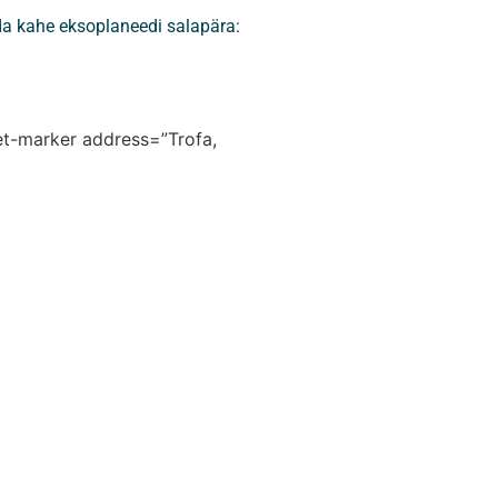
da kahe eksoplaneedi salapära:
let-marker address=”Trofa,