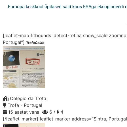
Euroopa keskkooliõpilased said koos ESAga eksoplaneedi det
[leaflet-map fitbounds !detect-retina show_scale zoom
Portugal”]
TrofaColab
Colégio da Trofa
Trofa - Portugal
15 aastat vana
6 /
4
[/leaflet-marker][leaflet-marker address=”Sintra, Portuga