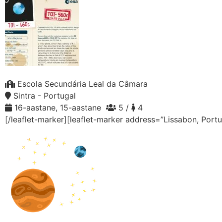
Escola Secundária Leal da Câmara
Sintra - Portugal
16-aastane, 15-aastane
5 /
4
[/leaflet-marker][leaflet-marker address=”Lissabon, Port