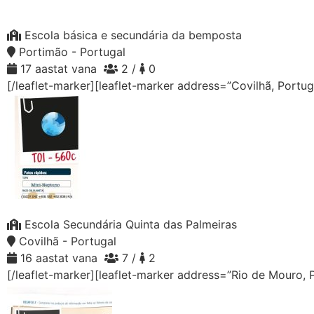
Escola básica e secundária da bemposta
Portimão - Portugal
17 aastat vana
2 /
0
[/leaflet-marker][leaflet-marker address=”Covilhã, Portug
Escola Secundária Quinta das Palmeiras
Covilhã - Portugal
16 aastat vana
7 /
2
[/leaflet-marker][leaflet-marker address=”Rio de Mouro, 