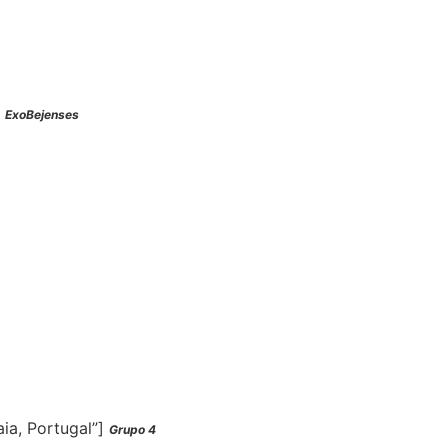
]
ExoBejenses
aia, Portugal”]
Grupo 4