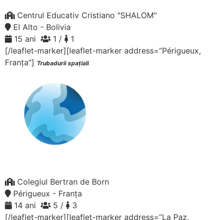
Centrul Educativ Cristiano "SHALOM"
El Alto - Bolivia
15 ani
1 /
1
[/leaflet-marker][leaflet-marker address=”Périgueux,
Franța”]
Trubadurii spațiali
Colegiul Bertran de Born
Périgueux - Franța
14 ani
5 /
3
[/leaflet-marker][leaflet-marker address=”La Paz,