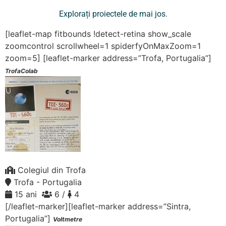
Explorați proiectele de mai jos.
[leaflet-map fitbounds !detect-retina show_scale
zoomcontrol scrollwheel=1 spiderfyOnMaxZoom=1
zoom=5]
[leaflet-marker address=”Trofa, Portugalia”]
TrofaColab
Colegiul din Trofa
Trofa - Portugalia
15 ani
6 /
4
[/leaflet-marker][leaflet-marker address=”Sintra,
Portugalia”]
Voltmetre