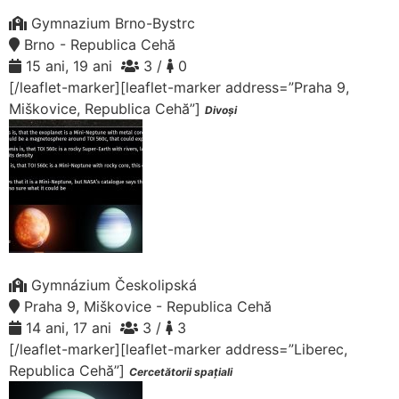
Gymnazium Brno-Bystrc
Brno - Republica Cehă
15 ani, 19 ani
3 /
0
[/leaflet-marker][leaflet-marker address=”Praha 9,
Miškovice, Republica Cehă”]
Divoși
Gymnázium Českolipská
Praha 9, Miškovice - Republica Cehă
14 ani, 17 ani
3 /
3
[/leaflet-marker][leaflet-marker address=”Liberec,
Republica Cehă”]
Cercetătorii spațiali