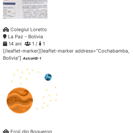
Colegiul Loretto
La Paz - Bolivia
14 ani
1 /
1
[/leaflet-marker][leaflet-marker address=”Cochabamba,
Bolivia”]
AstroHB-1
Eroii din Boqueron