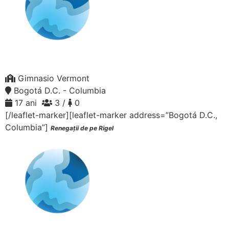
Gimnasio Vermont
Bogotá D.C. - Columbia
17 ani
3 /
0
[/leaflet-marker][leaflet-marker address=”Bogotá D.C.,
Columbia”]
Renegații de pe Rigel