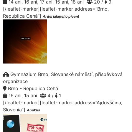
14 ani, 16 ani, 17 ani, 15 ani, 18 ani
20 /
9
[/leaflet-marker][leaflet-marker address=”Brno,
Republica Cehă”]
Ardei jalapeño picant
Gymnázium Brno, Slovanské náměstí, příspěvková
organizace
Brno - Republica Cehă
16 ani, 15 ani
4 /
1
[/leaflet-marker][leaflet-marker address=”Ajdovščina,
Slovenia”]
Abakus