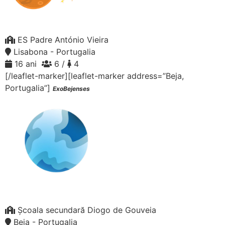
ES Padre António Vieira
Lisabona - Portugalia
16 ani
6 /
4
[/leaflet-marker][leaflet-marker address=”Beja,
Portugalia”]
ExoBejenses
Școala secundară Diogo de Gouveia
Beja - Portugalia