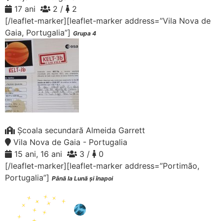
17 ani
2 /
2
[/leaflet-marker][leaflet-marker address=”Vila Nova de
Gaia, Portugalia”]
Grupa 4
Școala secundară Almeida Garrett
Vila Nova de Gaia - Portugalia
15 ani, 16 ani
3 /
0
[/leaflet-marker][leaflet-marker address=”Portimão,
Portugalia”]
Până la Lună și înapoi