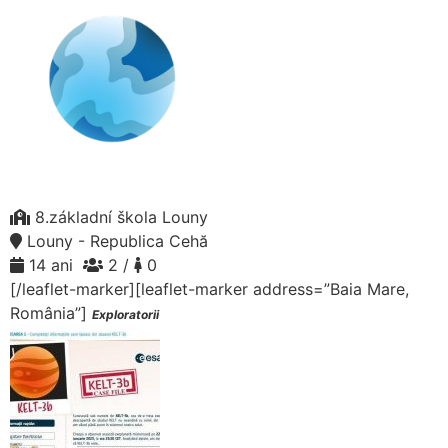
8.základní škola Louny
Louny - Republica Cehă
14 ani
2 /
0
[/leaflet-marker][leaflet-marker address=”Baia Mare,
România”]
Exploratorii