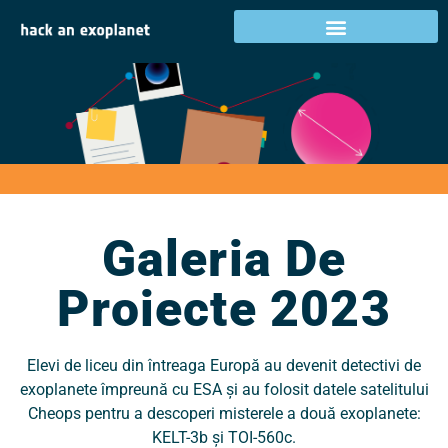
Galeria de proiecte
2023
Activități în țara dumneavoastră
Galeria De
Proiecte 2023
Elevi de liceu din întreaga Europă au devenit detectivi de
exoplanete împreună cu ESA și au folosit datele satelitului
Cheops pentru a descoperi misterele a două exoplanete:
KELT-3b și TOI-560c.