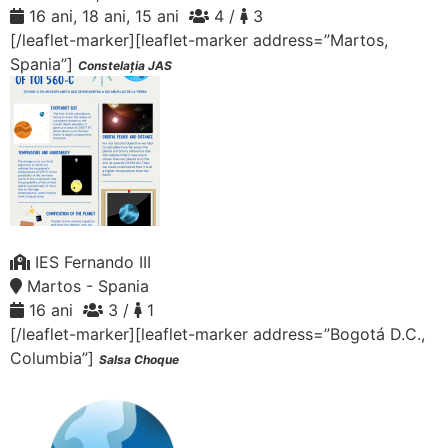
16 ani, 18 ani, 15 ani
4 /
3
[/leaflet-marker][leaflet-marker address=”Martos,
Spania”]
Constelația JAS
IES Fernando III
Martos - Spania
16 ani
3 /
1
[/leaflet-marker][leaflet-marker address=”Bogotá D.C.,
Columbia”]
Salsa Choque