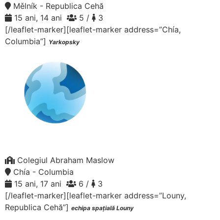
Mělník - Republica Cehă
15 ani, 14 ani
5 /
3
[/leaflet-marker][leaflet-marker address=”Chía,
Columbia”]
Yarkopsky
Colegiul Abraham Maslow
Chía - Columbia
15 ani, 17 ani
6 /
3
[/leaflet-marker][leaflet-marker address=”Louny,
Republica Cehă”]
echipa spațială Louny