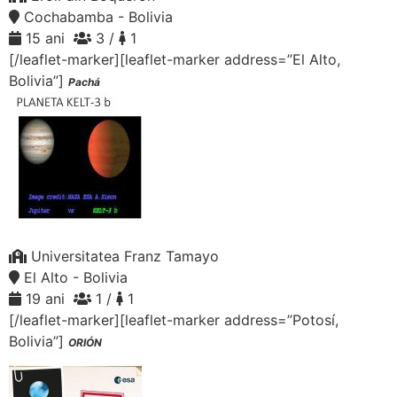
Cochabamba - Bolivia
15 ani
3 /
1
[/leaflet-marker][leaflet-marker address=”El Alto,
Bolivia”]
Pachá
Universitatea Franz Tamayo
El Alto - Bolivia
19 ani
1 /
1
[/leaflet-marker][leaflet-marker address=”Potosí,
Bolivia”]
ORIÓN