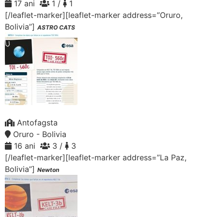
17 ani
1 /
1
[/leaflet-marker][leaflet-marker address=”Oruro,
Bolivia”]
ASTRO CATS
Antofagsta
Oruro - Bolivia
16 ani
3 /
3
[/leaflet-marker][leaflet-marker address=”La Paz,
Bolivia”]
Newton