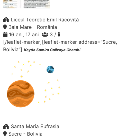
Liceul Teoretic Emil Racoviță
Baia Mare - România
16 ani, 17 ani
3 /
[/leaflet-marker][leaflet-marker address=”Sucre,
Bolivia”]
Keyda Samira Calizaya Chambi
Santa María Eufrasia
Sucre - Bolivia