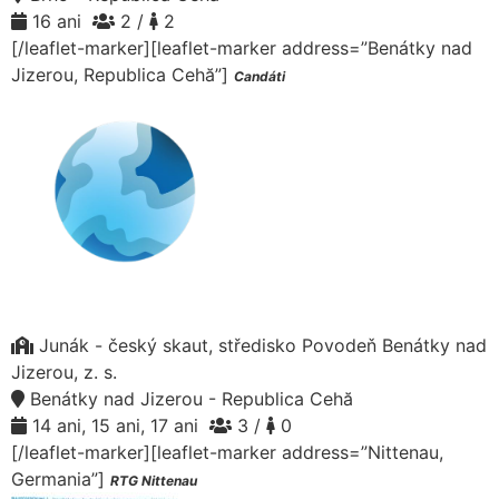
16 ani
2 /
2
[/leaflet-marker][leaflet-marker address=”Benátky nad
Jizerou, Republica Cehă”]
Candáti
Junák - český skaut, středisko Povodeň Benátky nad
Jizerou, z. s.
Benátky nad Jizerou - Republica Cehă
14 ani, 15 ani, 17 ani
3 /
0
[/leaflet-marker][leaflet-marker address=”Nittenau,
Germania”]
RTG Nittenau