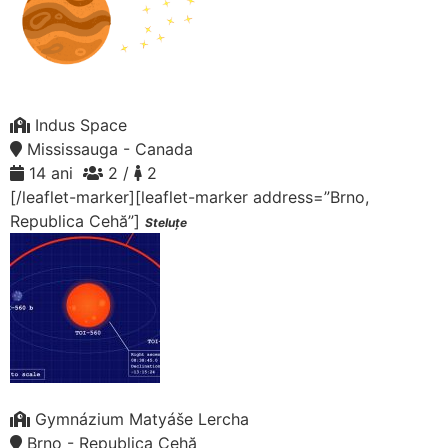
Indus Space
Mississauga - Canada
14 ani
2 /
2
[/leaflet-marker][leaflet-marker address=”Brno,
Republica Cehă”]
Steluțe
Gymnázium Matyáše Lercha
Brno - Republica Cehă