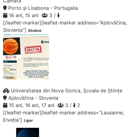
Câmara
Porto și Lisabona - Portugalia
16 ani, 15 ani
3 /
[/leaflet-marker][leaflet-marker address=”Ajdovščina,
Slovenia”]
Abakus
Universitatea din Nova Gorica, Școala de Științe
Ajdovščina - Slovenia
15 ani, 16 ani, 17 ani
3 /
2
[/leaflet-marker][leaflet-marker address=”Lausanne,
Elveția”]
Liger