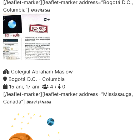
[/leaflet-marker][leaflet-marker address=”Bogotá D.C.,
Columbia”]
Gravitatea
Colegiul Abraham Maslow
Bogotá D.C. - Columbia
15 ani, 17 ani
4 /
0
[/leaflet-marker][leaflet-marker address=”Mississauga,
Canada”]
Bhavi și Naba