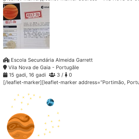
Escola Secundária Almeida Garrett
Vila Nova de Gaia - Portugāle
15 gadi, 16 gadi
3 /
0
[/leaflet-marker][leaflet-marker address=”Portimão, Port