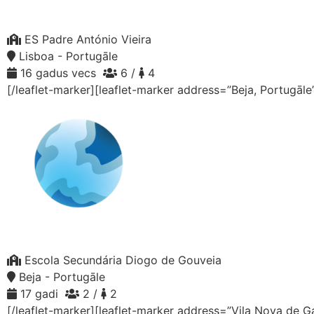
ES Padre António Vieira
Lisboa - Portugāle
16 gadus vecs
6 /
4
[/leaflet-marker][leaflet-marker address=”Beja, Portugāle
Escola Secundária Diogo de Gouveia
Beja - Portugāle
17 gadi
2 /
2
[/leaflet-marker][leaflet-marker address=”Vila Nova de G