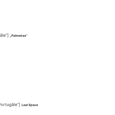
gāle”]
„Palmeiras“
Portugāle”]
Leal Space