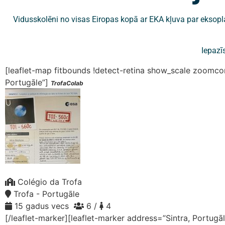
Vidusskolēni no visas Eiropas kopā ar EKA kļuva par eksopl
Iepazī
[leaflet-map fitbounds !detect-retina show_scale zoom
Portugāle”]
TrofaColab
Colégio da Trofa
Trofa - Portugāle
15 gadus vecs
6 /
4
[/leaflet-marker][leaflet-marker address=”Sintra, Portugā