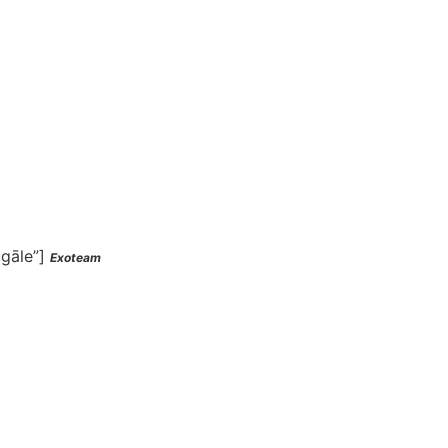
ugāle”]
Exoteam