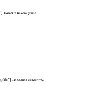
e”]
Garretta hakeru grupa
ugāle”]
Lisabonas ekscentriķi