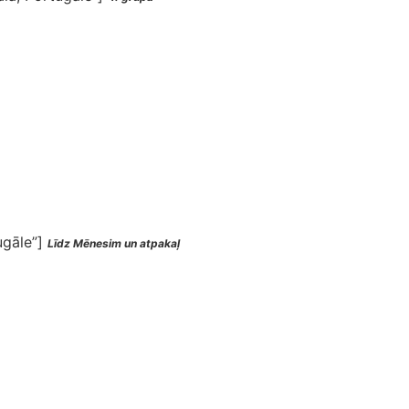
ugāle”]
Līdz Mēnesim un atpakaļ