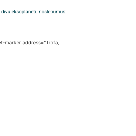
ja divu eksoplanētu noslēpumus:
let-marker address=”Trofa,