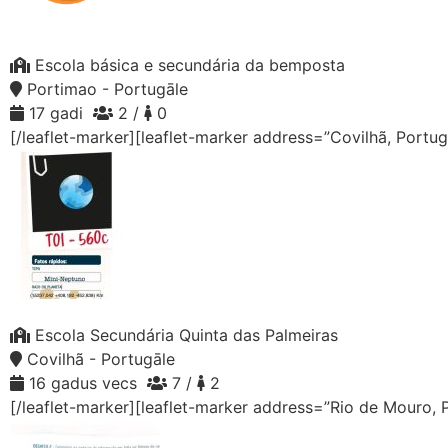
Escola básica e secundária da bemposta
Portimao - Portugāle
17 gadi
2 /
0
[/leaflet-marker][leaflet-marker address=”Covilhã, Portu
Escola Secundária Quinta das Palmeiras
Covilhã - Portugāle
16 gadus vecs
7 /
2
[/leaflet-marker][leaflet-marker address=”Rio de Mouro, 