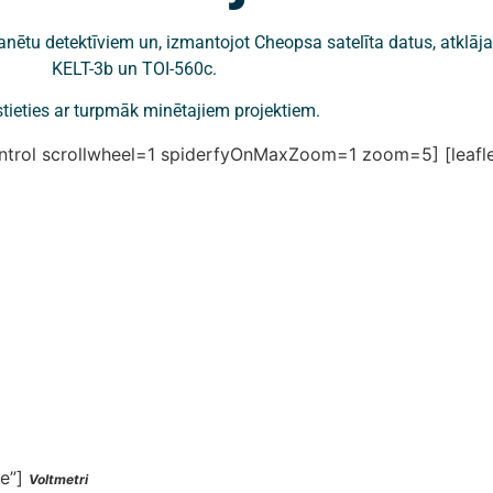
anētu detektīviem un, izmantojot Cheopsa satelīta datus, atklā
KELT-3b un TOI-560c.
stieties ar turpmāk minētajiem projektiem.
control scrollwheel=1 spiderfyOnMaxZoom=1 zoom=5]
[leaf
le”]
Voltmetri