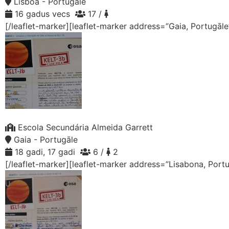
Lisboa - Portugāle
16 gadus vecs
17 /
[/leaflet-marker][leaflet-marker address=”Gaia, Portugāl
Escola Secundária Almeida Garrett
Gaia - Portugāle
18 gadi, 17 gadi
6 /
2
[/leaflet-marker][leaflet-marker address=”Lisabona, Port