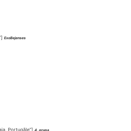
”]
ExoBejenses
aia, Portugāle”]
4. grupa