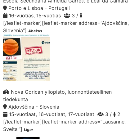
Escola Secundária Almeida Garrett e Leal da Câmara
Porto e Lisboa - Portugali
16-vuotias, 15-vuotias
3 /
[/leaflet-marker][leaflet-marker address=”Ajdovščina,
Slovenia”]
Abakus
Nova Gorican yliopisto, luonnontieteellinen
tiedekunta
Ajdovščina - Slovenia
15-vuotiaat, 16-vuotiaat, 17-vuotiaat
3 /
2
[/leaflet-marker][leaflet-marker address=”Lausanne,
Sveitsi”]
Liger