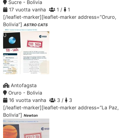
Sucre - Bolivia
17 vuotta vanha
1 /
1
[/leaflet-marker][leaflet-marker address=”Oruro,
Bolivia”]
ASTRO CATS
Antofagsta
Oruro - Bolivia
16 vuotta vanha
3 /
3
[/leaflet-marker][leaflet-marker address=”La Paz,
Bolivia”]
Newton