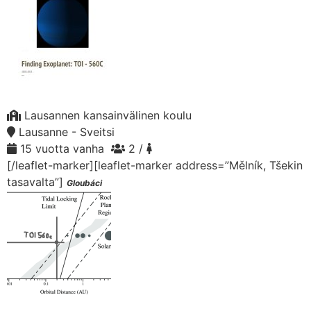
Lausannen kansainvälinen koulu
Lausanne - Sveitsi
15 vuotta vanha
2 /
[/leaflet-marker][leaflet-marker address=”Mělník, Tšekin
tasavalta”]
Gloubáci