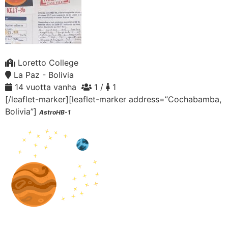
Loretto College
La Paz - Bolivia
14 vuotta vanha
1 /
1
[/leaflet-marker][leaflet-marker address=”Cochabamba,
Bolivia”]
AstroHB-1