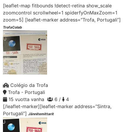
[leaflet-map fitbounds !detect-retina show_scale
zoomcontrol scrollwheel=1 spiderfyOnMaxZoom=1
zoom=5]
[leaflet-marker address=”Trofa, Portugali”]
TrofaColab
Colégio da Trofa
Trofa - Portugali
15 vuotta vanha
6 /
4
[/leaflet-marker][leaflet-marker address=”Sintra,
Portugali”]
Jännitemittarit