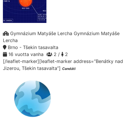
Gymnázium Matyáše Lercha Gymnázium Matyáše
Lercha
Brno - Tšekin tasavalta
16 vuotta vanha
2 /
2
[/leaflet-marker][leaflet-marker address=”Benátky nad
Jizerou, Tšekin tasavalta”]
Candáti