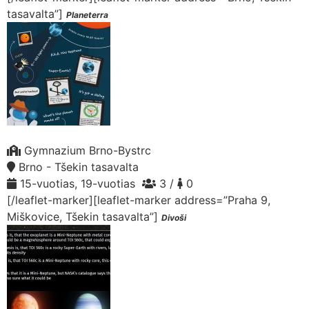
tasavalta”]
Planeterra
Gymnazium Brno-Bystrc
Brno - Tšekin tasavalta
15-vuotias, 19-vuotias
3 /
0
[/leaflet-marker][leaflet-marker address=”Praha 9,
Miškovice, Tšekin tasavalta”]
Divoši