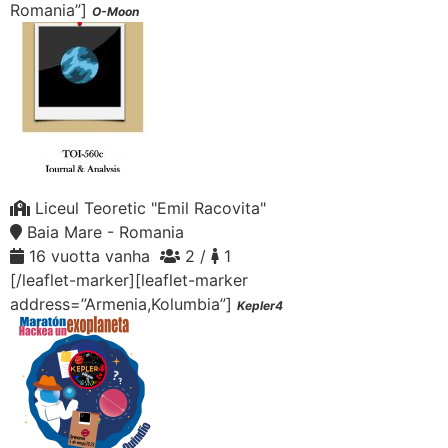
Romania”]
O-Moon
Liceul Teoretic "Emil Racovita"
Baia Mare - Romania
16 vuotta vanha
2 /
1
[/leaflet-marker][leaflet-marker
address=”Armenia,Kolumbia”]
Kepler4