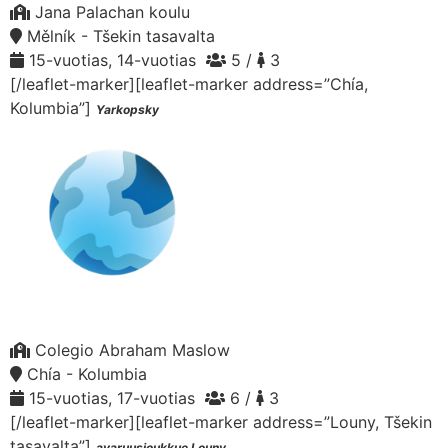
Jana Palachan koulu
Mělník - Tšekin tasavalta
15-vuotias, 14-vuotias
5 /
3
[/leaflet-marker][leaflet-marker address=”Chía,
Kolumbia”]
Yarkopsky
Colegio Abraham Maslow
Chía - Kolumbia
15-vuotias, 17-vuotias
6 /
3
[/leaflet-marker][leaflet-marker address=”Louny, Tšekin
tasavalta”]
avaruusjoukkue Louny