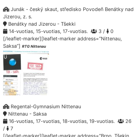
Junák - český skaut, středisko Povodeň Benátky nad
Jizerou, z. s.
Benátky nad Jizerou - Tšekki
14-vuotias, 15-vuotias, 17-vuotias.
3 /
0
[/leaflet-marker][leaflet-marker address=”Nittenau,
Saksa”]
RTG Nittenau
Regental-Gymnasium Nittenau
Nittenau - Saksa
16-vuotias, 17-vuotias, 18-vuotias, 19-vuotias.
26
/
7
[/leaflet-marker][leaflet-marker address=”Brno, Tšekin