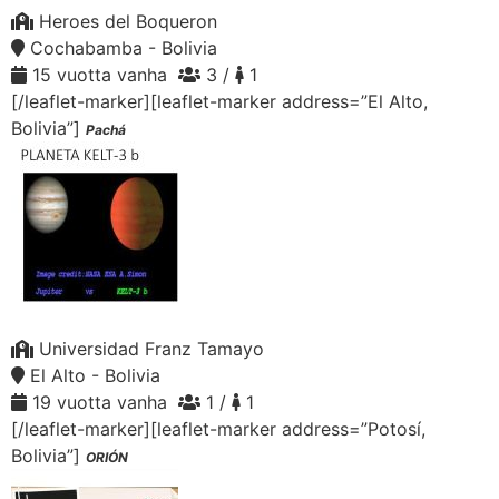
Heroes del Boqueron
Cochabamba - Bolivia
15 vuotta vanha
3 /
1
[/leaflet-marker][leaflet-marker address=”El Alto,
Bolivia”]
Pachá
Universidad Franz Tamayo
El Alto - Bolivia
19 vuotta vanha
1 /
1
[/leaflet-marker][leaflet-marker address=”Potosí,
Bolivia”]
ORIÓN