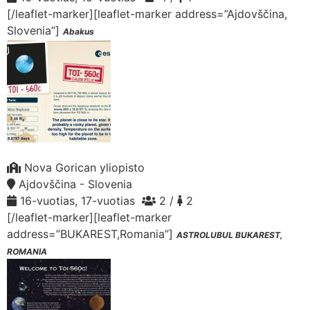
[/leaflet-marker][leaflet-marker address=”Ajdovščina,
Slovenia”]
Abakus
Nova Gorican yliopisto
Ajdovščina - Slovenia
16-vuotias, 17-vuotias
2 /
2
[/leaflet-marker][leaflet-marker
address=”BUKAREST,Romania”]
ASTROLUBUL BUKAREST,
ROMANIA