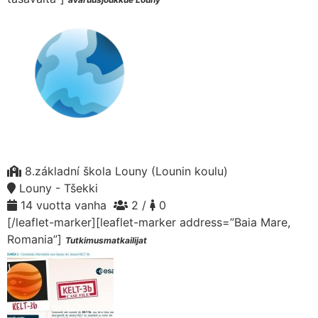
8.základní škola Louny (Lounin koulu)
Louny - Tšekki
14 vuotta vanha
2 /
0
[/leaflet-marker][leaflet-marker address=”Baia Mare,
Romania”]
Tutkimusmatkailijat