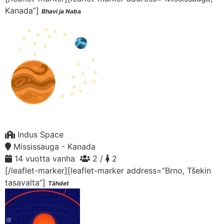
Kanada”]
Bhavi ja Naba
Indus Space
Mississauga - Kanada
14 vuotta vanha
2 /
2
[/leaflet-marker][leaflet-marker address=”Brno, Tšekin
tasavalta”]
Tähdet