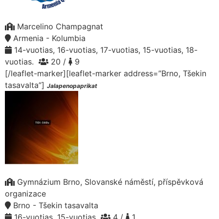
Marcelino Champagnat
Armenia - Kolumbia
14-vuotias, 16-vuotias, 17-vuotias, 15-vuotias, 18-
vuotias.
20 /
9
[/leaflet-marker][leaflet-marker address=”Brno, Tšekin
tasavalta”]
Jalapenopaprikat
Gymnázium Brno, Slovanské náměstí, příspěvková
organizace
Brno - Tšekin tasavalta
16-vuotias, 15-vuotias
4 /
1