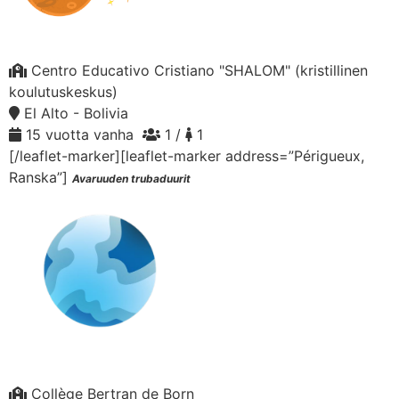
Centro Educativo Cristiano "SHALOM" (kristillinen
koulutuskeskus)
El Alto - Bolivia
15 vuotta vanha
1 /
1
[/leaflet-marker][leaflet-marker address=”Périgueux,
Ranska”]
Avaruuden trubaduurit
Collège Bertran de Born