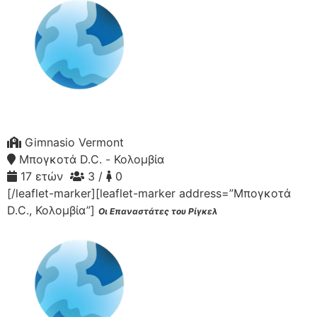
Gimnasio Vermont
Μπογκοτά D.C. - Κολομβία
17 ετών
3 /
0
[/leaflet-marker][leaflet-marker address=”Μπογκοτά
D.C., Κολομβία”]
Οι Επαναστάτες του Ρίγκελ