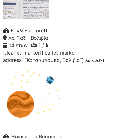
Κολλέγιο Loretto
Λα Παζ - Βολιβία
14 ετών
1 /
1
[/leaflet-marker][leaflet-marker
address=”Κοτσαμπάμπα, Βολιβία”]
AstroHB-1
Ήρωες του Boqueron