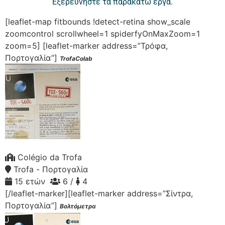
Εξερευνήστε τα παρακάτω έργα.
[leaflet-map fitbounds !detect-retina show_scale
zoomcontrol scrollwheel=1 spiderfyOnMaxZoom=1
zoom=5]
[leaflet-marker address=”Τρόφα,
Πορτογαλία”]
TrofaColab
Colégio da Trofa
Trofa - Πορτογαλία
15 ετών
6 /
4
[/leaflet-marker][leaflet-marker address=”Σίντρα,
Πορτογαλία”]
Βολτόμετρα