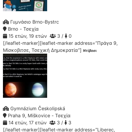
Γυμνάσιο Brno-Bystrc
Brno - Τσεχία
15 ετών, 19 ετών
3 /
0
[/leaflet-marker][leaflet-marker address=”Πράγα 9,
Μίσκοβιτσε, Τσεχική Δημοκρατία”]
Ντίβοσι
Gymnázium Českolipská
Praha 9, Miškovice - Τσεχία
14 ετών, 17 ετών
3 /
3
[/leaflet-marker][leaflet-marker address=”Liberec,