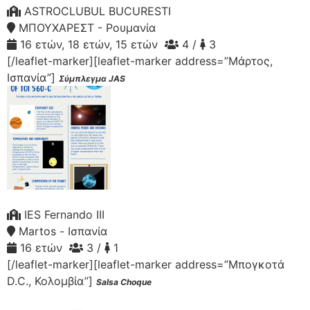
ASTROCLUBUL BUCURESTI
ΜΠΟΥΧΑΡΕΣΤ - Ρουμανία
16 ετών, 18 ετών, 15 ετών
4 /
3
[/leaflet-marker][leaflet-marker address=”Μάρτος,
Ισπανία”]
Σύμπλεγμα JAS
IES Fernando III
Martos - Ισπανία
16 ετών
3 /
1
[/leaflet-marker][leaflet-marker address=”Μπογκοτά
D.C., Κολομβία”]
Salsa Choque