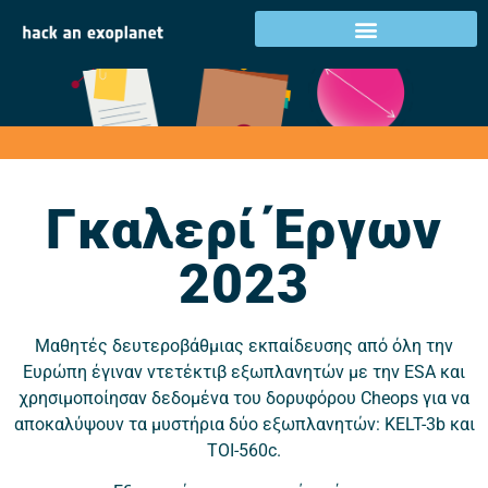
Γκαλερί έργων 2023
Δραστηριότητες στη χώρα σας
Γκαλερί Έργων
2023
Μαθητές δευτεροβάθμιας εκπαίδευσης από όλη την
Ευρώπη έγιναν ντετέκτιβ εξωπλανητών με την ESA και
χρησιμοποίησαν δεδομένα του δορυφόρου Cheops για να
αποκαλύψουν τα μυστήρια δύο εξωπλανητών: KELT-3b και
TOI-560c.