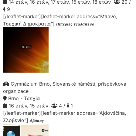
14 ετών, 16 ετών, 17 ετών, 15 ετών, 18 ετών
20 /
9
[/leaflet-marker][leaflet-marker address=”Μπρνο,
Τσεχική Δημοκρατία”]
Πιπεριές τζαλαπένο
Gymnázium Brno, Slovanské náměstí, příspěvková
organizace
Brno - Τσεχία
16 ετών, 15 ετών
4 /
1
[/leaflet-marker][leaflet-marker address=”Ajdovščina,
Σλοβενία”]
Αβάκος