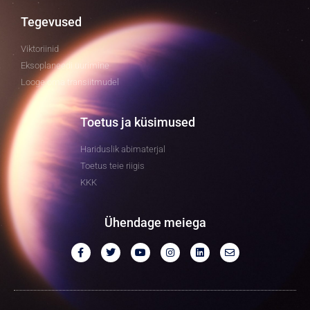
Tegevused
Viktoriinid
Eksoplaneedi uurimine
Looge oma transiitmudel
Toetus ja küsimused
Hariduslik abimaterjal
Toetus teie riigis
KKK
Ühendage meiega