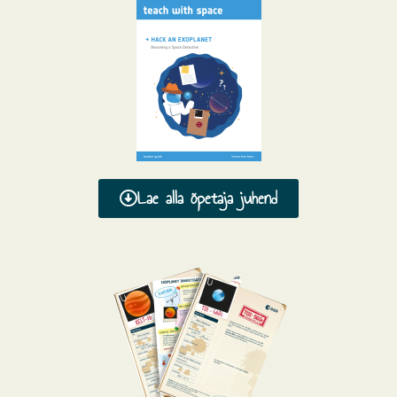
Lae alla õpetaja juhend