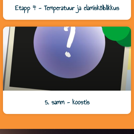
Etapp 4 - Temperatuur ja elamiskõlblikkus
5. samm - koostis