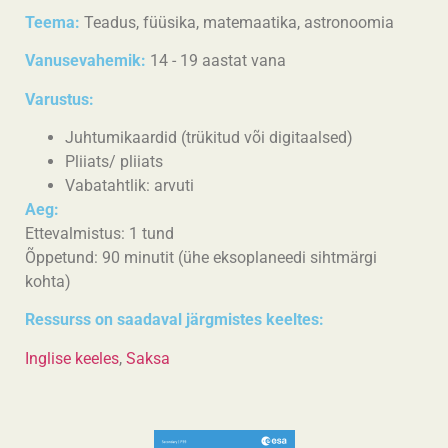
Teema:
Teadus, füüsika, matemaatika, astronoomia
Vanusevahemik:
14 - 19 aastat vana
Varustus:
Juhtumikaardid (trükitud või digitaalsed)
Pliiats/ pliiats
Vabatahtlik: arvuti
Aeg:
Ettevalmistus: 1 tund
Õppetund: 90 minutit (ühe eksoplaneedi sihtmärgi
kohta)
Ressurss on saadaval järgmistes keeltes:
Inglise keeles
,
Saksa