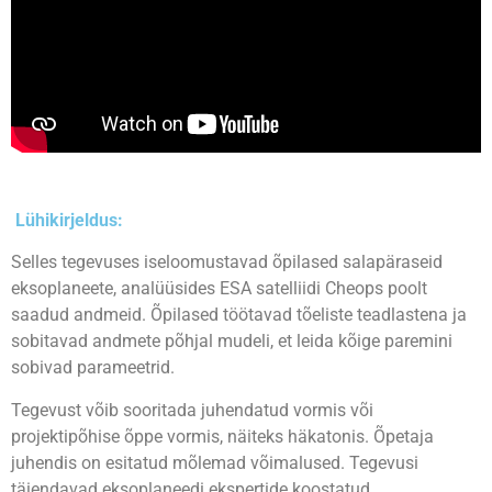
Lühikirjeldus:
Selles tegevuses iseloomustavad õpilased salapäraseid
eksoplaneete, analüüsides ESA satelliidi Cheops poolt
saadud andmeid. Õpilased töötavad tõeliste teadlastena ja
sobitavad andmete põhjal mudeli, et leida kõige paremini
sobivad parameetrid.
Tegevust võib sooritada juhendatud vormis või
projektipõhise õppe vormis, näiteks häkatonis. Õpetaja
juhendis on esitatud mõlemad võimalused. Tegevusi
täiendavad eksoplaneedi ekspertide koostatud