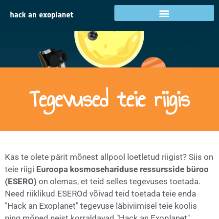
Tegevused teie riigis
Kas te olete pärit mõnest allpool loetletud riigist? Siis on
teie riigi
Euroopa kosmosehariduse ressursside büroo
(ESERO)
on olemas, et teid selles tegevuses toetada.
Need riiklikud ESEROd võivad teid toetada teie enda
"Hack an Exoplanet" tegevuse läbiviimisel teie koolis
ning mõned neist korraldavad "Hack an Exoplanet"