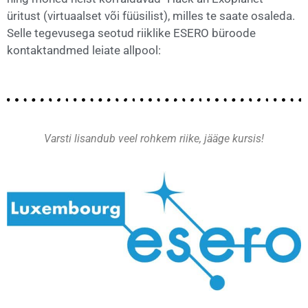
üritust (virtuaalset või füüsilist), milles te saate osaleda.
Selle tegevusega seotud riiklike ESERO büroode
kontaktandmed leiate allpool:
Varsti lisandub veel rohkem riike, jääge kursis!