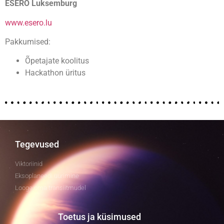
ESERO Luksemburg
www.esero.lu
Pakkumised:
Õpetajate koolitus
Hackathon üritus
Tegevused
Viktoriinid
Eksoplaneedi uurimine
Looge oma transiitmudel
Toetus ja küsimused