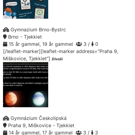
Gymnazium Brno-Bystrc
Brno - Tjekkiet
15 år gammel, 19 år gammel
3 /
0
[/leaflet-marker][leaflet-marker address=”Praha 9,
Miškovice, Tjekkiet”]
Divoši
Gymnázium Českolipská
Praha 9, Miškovice - Tjekkiet
14 år gammel, 17 år gammel
3 /
3