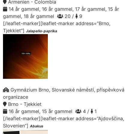
Armenien - Colombia
14 år gammel, 16 år gammel, 17 år gammel, 15 år
gammel, 18 år gammel
20 /
9
[/leaflet-marker][leaflet-marker address=”Brno,
Tjekkiet”]
Jalapeño-paprika
Gymnázium Brno, Slovanské náměstí, příspěvková
organizace
Brno - Tjekkiet
16 år gammel, 15 år gammel
4 /
1
[/leaflet-marker][leaflet-marker address=”Ajdovščina,
Slovenien”]
Abakus