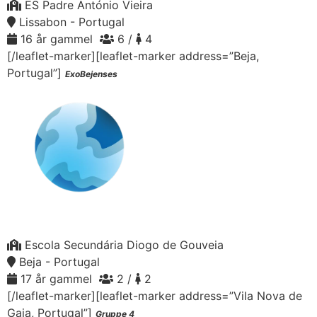
ES Padre António Vieira
Lissabon - Portugal
16 år gammel
6 /
4
[/leaflet-marker][leaflet-marker address=”Beja,
Portugal”]
ExoBejenses
Escola Secundária Diogo de Gouveia
Beja - Portugal
17 år gammel
2 /
2
[/leaflet-marker][leaflet-marker address=”Vila Nova de
Gaia, Portugal”]
Gruppe 4