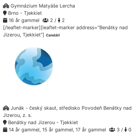
Gymnázium Matyáše Lercha
Brno - Tjekkiet
16 år gammel
2 /
2
[/leaflet-marker][leaflet-marker address=”Benátky nad
Jizerou, Tjekkiet”]
Candáti
Junák - český skaut, středisko Povodeň Benátky nad
Jizerou, z. s.
Benátky nad Jizerou - Tjekkiet
14 år gammel, 15 år gammel, 17 år gammel
3 /
0