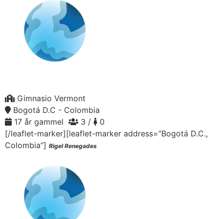
Gimnasio Vermont
Bogotá D.C - Colombia
17 år gammel
3 /
0
[/leaflet-marker][leaflet-marker address=”Bogotá D.C.,
Colombia”]
Rigel Renegades