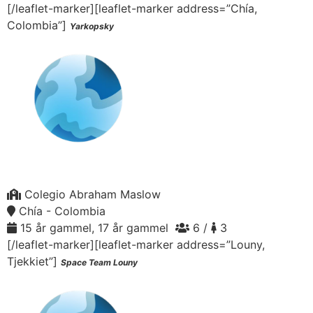
[/leaflet-marker][leaflet-marker address=”Chía,
Colombia”]
Yarkopsky
Colegio Abraham Maslow
Chía - Colombia
15 år gammel, 17 år gammel
6 /
3
[/leaflet-marker][leaflet-marker address=”Louny,
Tjekkiet”]
Space Team Louny