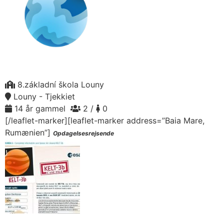
8.základní škola Louny
Louny - Tjekkiet
14 år gammel
2 /
0
[/leaflet-marker][leaflet-marker address=”Baia Mare,
Rumænien”]
Opdagelsesrejsende