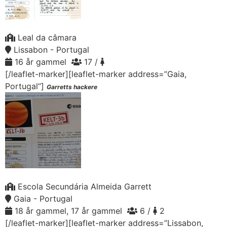
Leal da câmara
Lissabon - Portugal
16 år gammel
17 /
[/leaflet-marker][leaflet-marker address=”Gaia,
Portugal”]
Garretts hackere
Escola Secundária Almeida Garrett
Gaia - Portugal
18 år gammel, 17 år gammel
6 /
2
[/leaflet-marker][leaflet-marker address=”Lissabon,