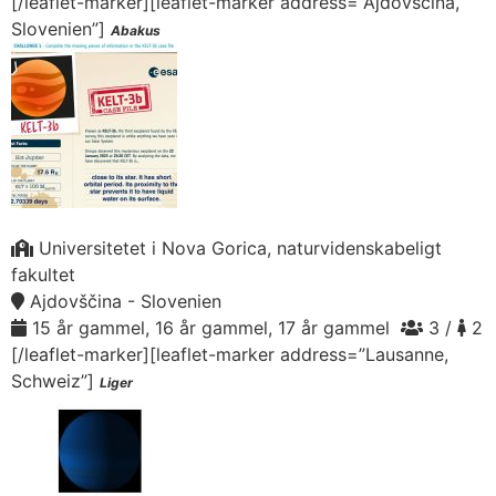
[/leaflet-marker][leaflet-marker address=”Ajdovščina,
Slovenien”]
Abakus
Universitetet i Nova Gorica, naturvidenskabeligt
fakultet
Ajdovščina - Slovenien
15 år gammel, 16 år gammel, 17 år gammel
3 /
2
[/leaflet-marker][leaflet-marker address=”Lausanne,
Schweiz”]
Liger