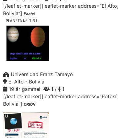
[/leaflet-marker][leaflet-marker address=”El Alto,
Bolivia”]
Pachá
Universidad Franz Tamayo
El Alto - Bolivia
19 år gammel
1 /
1
[/leaflet-marker][leaflet-marker address=”Potosí,
Bolivia”]
ORIÓN