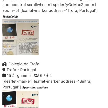
zoomcontrol scrollwheel=1 spiderfyOnMaxZoom=1
zoom=5]
[leaflet-marker address=”Trofa, Portugal”]
TrofaColab
Colégio da Trofa
Trofa - Portugal
15 år gammel
6 /
4
[/leaflet-marker][leaflet-marker address=”Sintra,
Portugal”]
Spændingsmålere