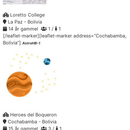
Loretto College
La Paz - Bolivia
14 år gammel
1 /
1
[/leaflet-marker][leaflet-marker address=”Cochabamba,
Bolivia”]
AstroHB-1
Heroes del Boqueron
Cochabamba - Bolivia
15 år gammel
3 /
1