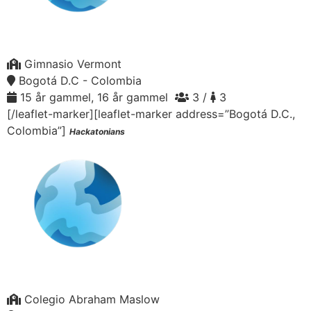
Gimnasio Vermont
Bogotá D.C - Colombia
15 år gammel, 16 år gammel
3 /
3
[/leaflet-marker][leaflet-marker address=”Bogotá D.C.,
Colombia”]
Hackatonians
Colegio Abraham Maslow