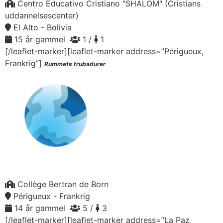
Centro Educativo Cristiano "SHALOM" (Cristians
uddannelsescenter)
El Alto - Bolivia
15 år gammel
1 /
1
[/leaflet-marker][leaflet-marker address=”Périgueux,
Frankrig”]
Rummets trubadurer
Collège Bertran de Born
Périgueux - Frankrig
14 år gammel
5 /
3
[/leaflet-marker][leaflet-marker address=”La Paz,