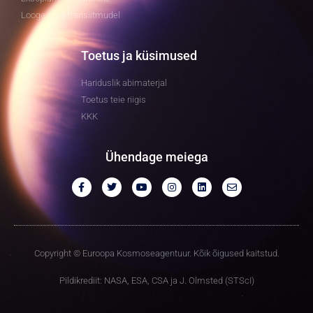
Looge oma transiitmudel
Toetus ja küsimused
Hariduslik abimaterjal
Toetus teie riigis
KKK
Ühendage meiega
Copyright © Euroopa Kosmoseagentuur. Kõik õigused kaitstud.
Pildikrediit: NASA, ESA, CSA ja J. Olmsted (STScI)