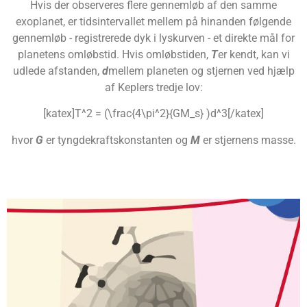
Hvis der observeres flere gennemløb af den samme
exoplanet, er tidsintervallet mellem på hinanden følgende
gennemløb - registrerede dyk i lyskurven - et direkte mål for
planetens omløbstid. Hvis omløbstiden,
T
er kendt, kan vi
udlede afstanden,
d
mellem planeten og stjernen ved hjælp
af Keplers tredje lov:
[katex]T^2 = (\frac{4\pi^2}{GM_s} )d^3[/katex]
hvor
G
er tyngdekraftskonstanten og
M
er stjernens masse.