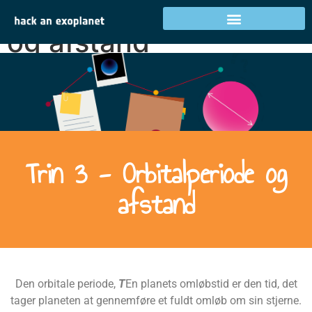
Trin 3 - Orbitalperiode
og afstand
Trin 3 - Orbitalperiode og
afstand
Den orbitale periode,
T
En planets omløbstid er den tid, det
tager planeten at gennemføre et fuldt omløb om sin stjerne.