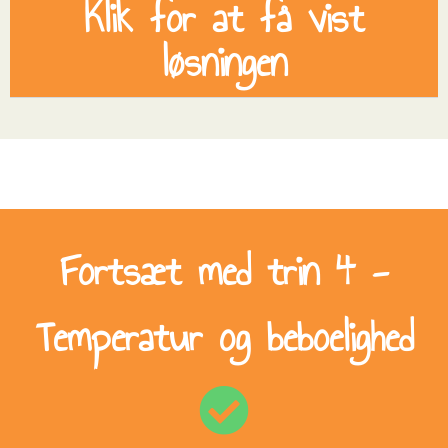
Klik for at få vist
løsningen
Fortsæt med trin 4 -
Temperatur og beboelighed