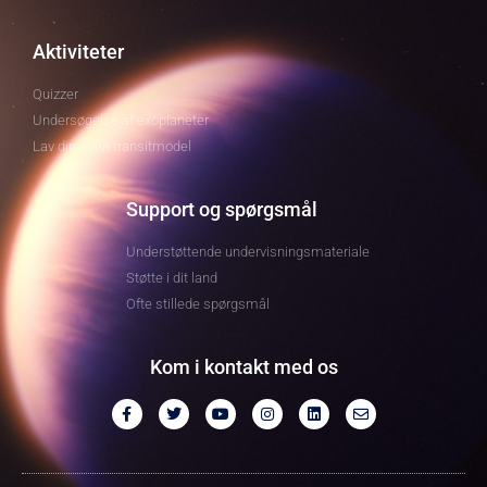
Aktiviteter
Quizzer
Undersøgelse af exoplaneter
Lav din egen transitmodel
Support og spørgsmål
Understøttende undervisningsmateriale
Støtte i dit land
Ofte stillede spørgsmål
Kom i kontakt med os