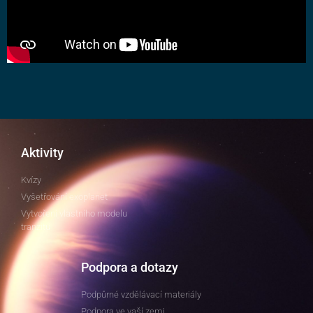
Aktivity
Kvízy
Vyšetřování exoplanet
Vytvoření vlastního modelu
tranzitu
Podpora a dotazy
Podpůrné vzdělávací materiály
Podpora ve vaší zemi