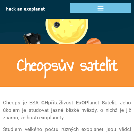
Cheopsův satelit
Cheops je ESA
CH
přitažlivost
E
x
OP
lanet
S
atelit. Jeho
úkolem je studovat jasné blízké hvězdy, o nichž je již
známo, že hostí exoplanety.
Studiem velkého počtu různých exoplanet jsou vědci