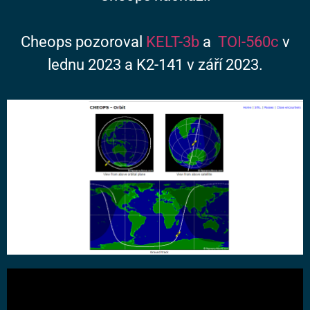
Cheops pozoroval
KELT-3b
a
TOI-560c
v
lednu 2023 a K2-141 v září 2023.