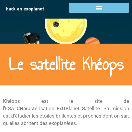
Le satellite Khéops
Khéops est le site de
l'ESA
CH
aractérisation
E
x
OP
lanet
S
atellite. Sa mission
est d'étudier les étoiles brillantes et proches dont on sait
qu'elles abritent des exoplanètes.