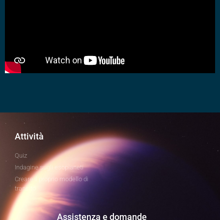
Attività
Quiz
Indagine sugli esopianeti
Creare il proprio modello di
transito
Assistenza e domande