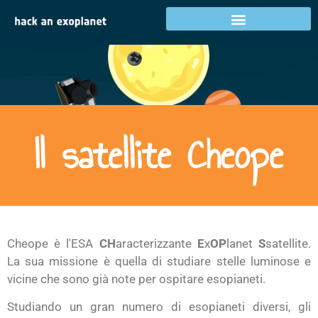
Il satellite Cheope
Cheope è l'ESA
CH
aracterizzante
E
x
OP
lanet
S
satellite.
La sua missione è quella di studiare stelle luminose e
vicine che sono già note per ospitare esopianeti.
Studiando un gran numero di esopianeti diversi, gli