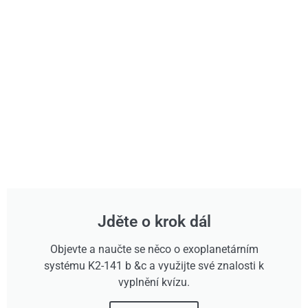
Jděte o krok dál
Objevte a naučte se něco o exoplanetárním
systému K2-141 b &c a využijte své znalosti k
vyplnění kvízu.