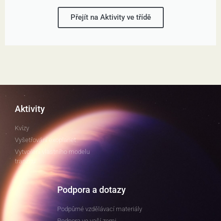
Přejít na Aktivity ve třídě
Aktivity
Kvízy
Vyšetřování exoplanet
Vytvoření vlastního modelu
tranzitu
Podpora a dotazy
Podpůrné vzdělávací materiály
Podpora ve vaší zemi