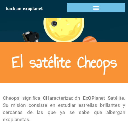
El satélite Cheops
Cheops significa
CH
aracterización
E
x
OP
lanet
S
atélite.
Su misión consiste en estudiar estrellas brillantes y
cercanas de las que ya se sabe que albergan
exoplanetas.