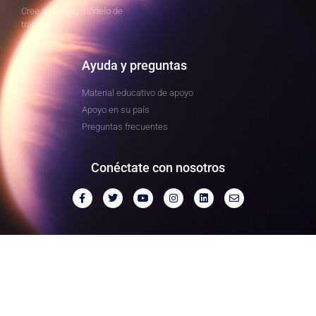
Cree su propio modelo de
tránsito
Ayuda y preguntas
Material educativo de apoyo
Apoyo en su país
Preguntas frecuentes
Conéctate con nosotros
Copyright © Agencia Espacial Europea. Todos los derechos
reservados.
Crédito de la imagen: NASA, ESA, CSA y J. Olmsted (STScI)