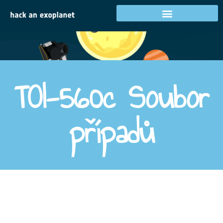
Cíl 2
TOI-560c Soubor
případů