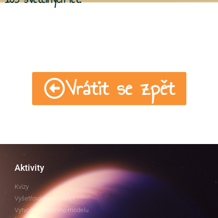
Vrátit se zpět
Aktivity
Kvízy
Vyšetřování exoplanet
Vytvoření vlastního modelu