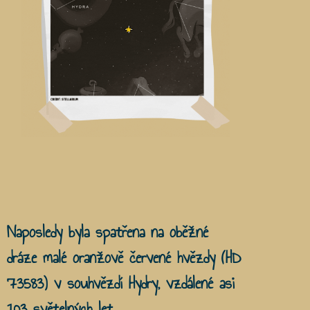
Naposledy byla spatřena na oběžné
dráze malé oranžově červené hvězdy (HD
73583) v souhvězdí Hydry, vzdálené asi
103 světelných let.