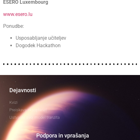
ESERO Luxembourg
www.esero.lu
Ponudbe:
Usposabljanje učiteljev
Dogodek Hackathon
Dejavnosti
Kvizi
Preiskava eksoplanet
Ustvarite svoj model tranzita
Podpora in vprašanja