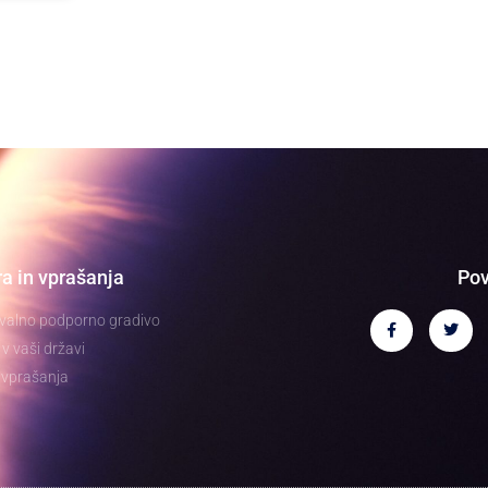
a in vprašanja
Pov
valno podporno gradivo
v vaši državi
 vprašanja