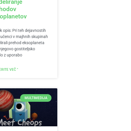
eliranje
hodov
oplanetov
k opis: Pri teh dejavnostih
učenci v majhnih skupinah
irali prehod eksoplaneta
njegovo gostiteljsko
do z uporabo
RITE VEČ "
MULTIMEDIJA