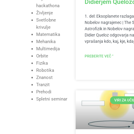
Didierjem Quelo
hackathona
Življenje
1. del: Eksoplanete razlaga
Svetlobne
Nobelov nagrajenec | The 
krivulje
Astrofizik in Nobelov nagr
Matematika
Didier Queloz odgovarja n
vprašanja kdo, kaj, kje, kda
Mehanika
Multimedija
Orbite
PREBERITE VEČ "
Fizika
Robotika
Znanost
Tranzit
Prehodi
Spletni seminar
VIRI ZA UČ