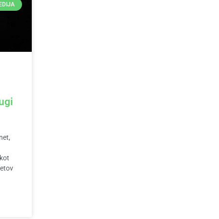
EDIJA
ugi
net,
 kot
netov