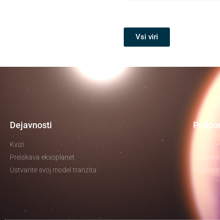
Vsi viri
Dejavnosti
Podpor
Kvizi
Izobraže
Preiskava eksoplanet
Podpora 
Ustvarite svoj model tranzita
Pogosta