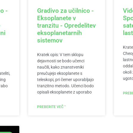
o -
Gradivo za učilnico -
Vid
Eksoplanete v
Spo
e
tranzitu - Opredelitev
sat
ni
eksoplanetarnih
las
sistemov
Krate
Cheop
Kratek opis: V tem sklopu
lastn
dejavnosti se bodo učenci
oddal
naučili, kako znanstveniki
okoli
eliti,
preučujejo eksoplanete s
ugoto
ing
teleskopi, pri čemer uporabljajo
orabo
tranzitno metodo. Učenci bodo
opisali eksoplanete z uporabo
PREBE
PREBERITE VEČ "