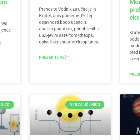
zom
Mod
pre
Prenesite Vodnik za učitelje in
Kratek opis primerov: Pri tej
eks
dejavnosti bodo učenci z
5 Ws
analizo podatkov, pridobljenih z
ajenec
Krate
ESA-jevim satelitom Cheops,
a
bodo 
opisali skrivnostne eksoplanete.
j
model
pred 
PREBERITE VEČ "
zvez
PREBE
ILNICO
VIRI ZA UČILNICO