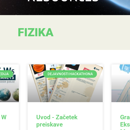
FIZIKA
EDIJA
DEJAVNOSTI HACKATHONA
5 W
Uvod - Začetek
Gra
preiskave
Eks