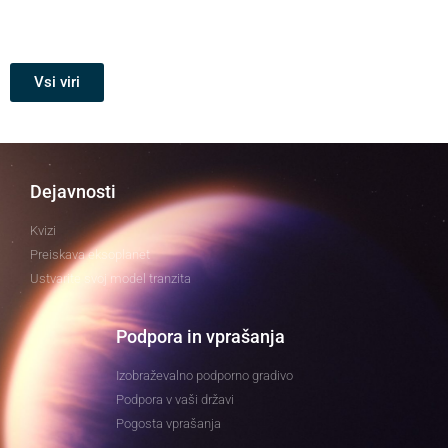
Vsi viri
Dejavnosti
Kvizi
Preiskava eksoplanet
Ustvarite svoj model tranzita
Podpora in vprašanja
Izobraževalno podporno gradivo
Podpora v vaši državi
Pogosta vprašanja