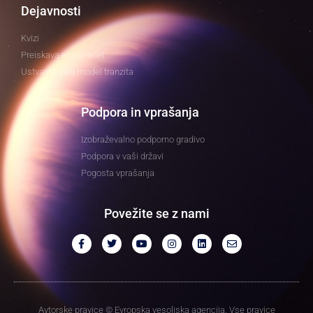
Dejavnosti
Kvizi
Preiskava eksoplanet
Ustvarite svoj model tranzita
Podpora in vprašanja
Izobraževalno podporno gradivo
Podpora v vaši državi
Pogosta vprašanja
Povežite se z nami
Avtorske pravice © Evropska vesoljska agencija. Vse pravice