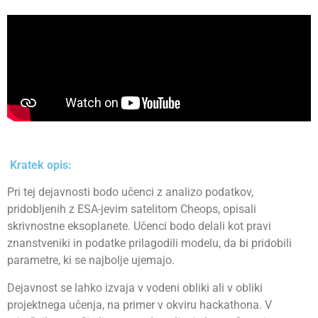
Kratek opis:
Pri tej dejavnosti bodo učenci z analizo podatkov,
pridobljenih z ESA-jevim satelitom Cheops, opisali
skrivnostne eksoplanete. Učenci bodo delali kot pravi
znanstveniki in podatke prilagodili modelu, da bi pridobili
parametre, ki se najbolje ujemajo.
Dejavnost se lahko izvaja v vodeni obliki ali v obliki
projektnega učenja, na primer v okviru hackathona. V