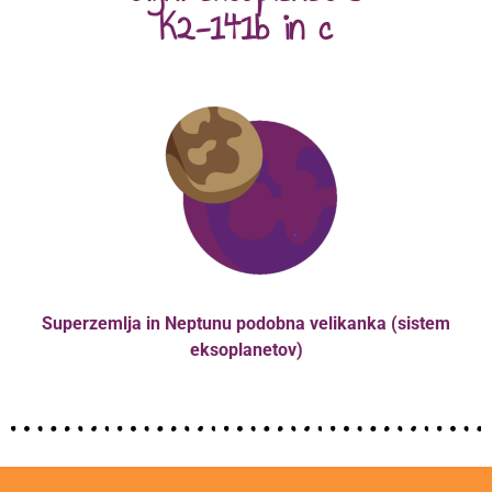
K2-141b in c
Superzemlja in Neptunu podobna velikanka (sistem
eksoplanetov)