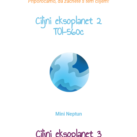
Priporočamo, da začnete s tem ciljem!
Ciljni eksoplanet 2
TOI-560c
Mini Neptun
Ciljni eksoplanet 3