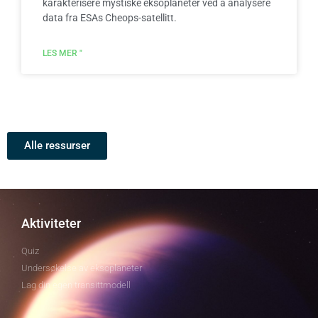
karakterisere mystiske eksoplaneter ved å analysere
data fra ESAs Cheops-satellitt.
LES MER "
Alle ressurser
Aktiviteter
Quiz
Undersøkelse av eksoplaneter
Lag din egen transittmodell