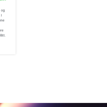
n og
 I
ene
ere
itt.