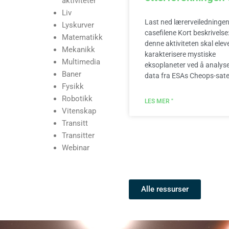
aktiviteter
Liv
Last ned lærerveiledninge
Lyskurver
casefilene Kort beskrivelse:
Matematikk
denne aktiviteten skal elev
Mekanikk
karakterisere mystiske
Multimedia
eksoplaneter ved å analys
Baner
data fra ESAs Cheops-satell
Fysikk
Robotikk
LES MER "
Vitenskap
Transitt
Transitter
Webinar
Alle ressurser