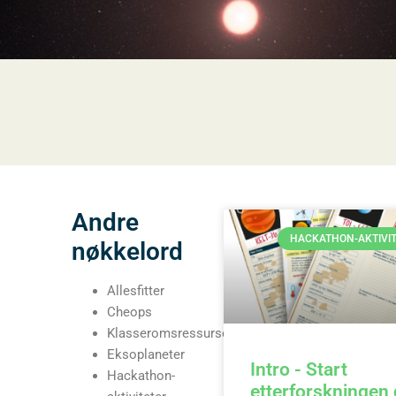
Andre
HACKATHON-AKTIVI
nøkkelord
Allesfitter
Cheops
Klasseromsressurser
Eksoplaneter
Intro - Start
Hackathon-
etterforskningen 