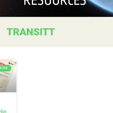
TRANSITT
TETER
din