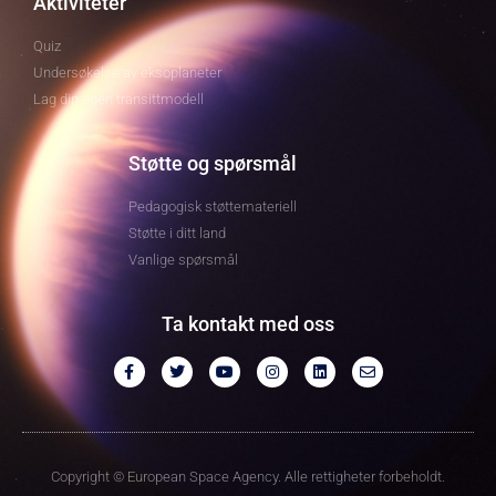
Aktiviteter
Quiz
Undersøkelse av eksoplaneter
Lag din egen transittmodell
Støtte og spørsmål
Pedagogisk støttemateriell
Støtte i ditt land
Vanlige spørsmål
Ta kontakt med oss
Copyright © European Space Agency. Alle rettigheter forbeholdt.