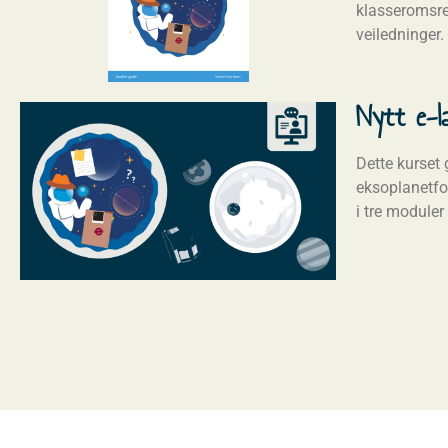
klasseromsre
veiledninger.
Nytt e-l
Dette kurset
eksoplanetfor
i tre moduler