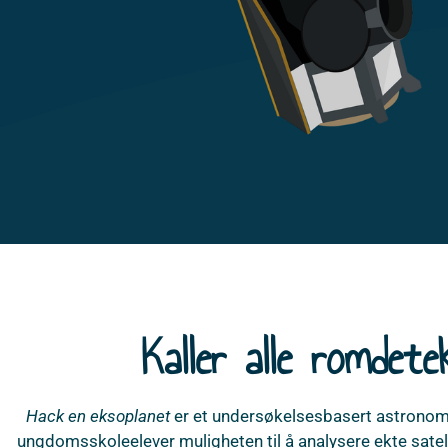
Kaller alle romdet
Hack en eksoplanet
er et undersøkelsesbasert astronomip
ungdomsskoleelever muligheten til å analysere ekte sate