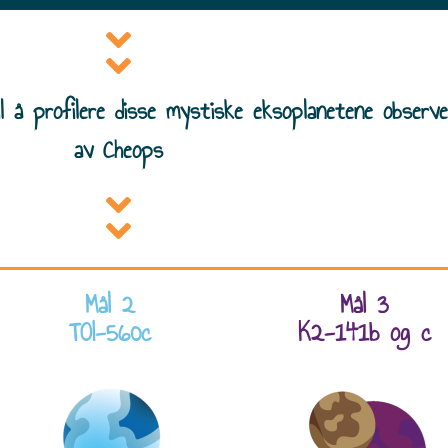
il å profilere disse mystiske eksoplanetene observ
av Cheops
Mål 2
Mål 3
TOI-560c
K2-141b og c