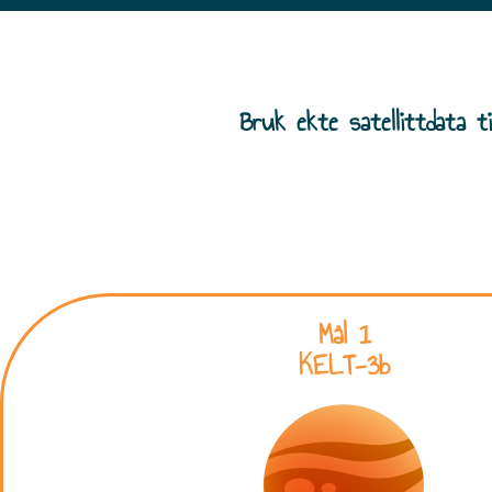
Bruk ekte satellittdata t
Mål 1
KELT-3b