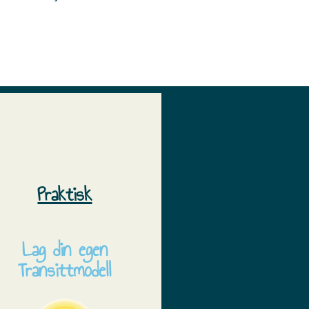
Praktisk
Lag din egen
Transittmodell