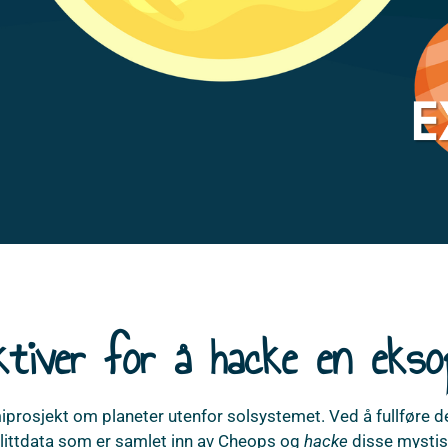
ektiver for å hacke en ekso
rosjekt om planeter utenfor solsystemet. Ved å fullføre det
llittdata som er samlet inn av Cheops og
hacke
disse mysti