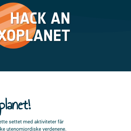
planet!
te settet med aktiviteter får
ske utenomjordiske verdenene.