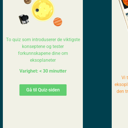
To quiz som introduserer de viktigste
konseptene og tester
forkunnskapene dine om
eksoplaneter
Varighet: < 30 minutter
Vi 
eksopl
Gå til Quiz-siden
den t