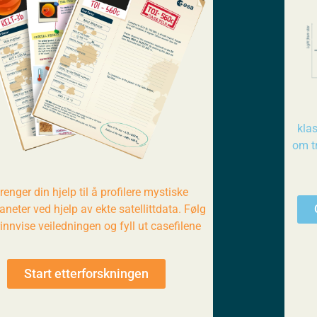
kla
om t
trenger din hjelp til å profilere mystiske
aneter ved hjelp av ekte satellittdata. Følg
rinnvise veiledningen og fyll ut casefilene
Start etterforskningen