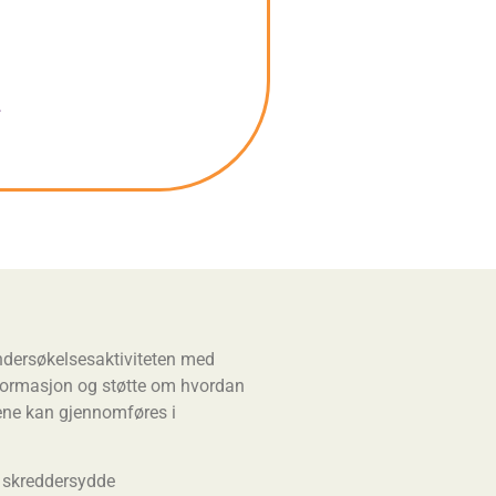
-
undersøkelsesaktiviteten med
formasjon og støtte om hvordan
tene kan gjennomføres i
e skreddersydde