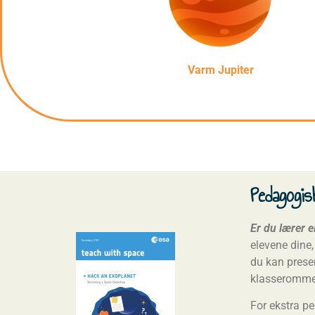
Varm Jupiter
Pedagogis
Er du lærer e
elevene dine
du kan presen
klasserommet
For ekstra p