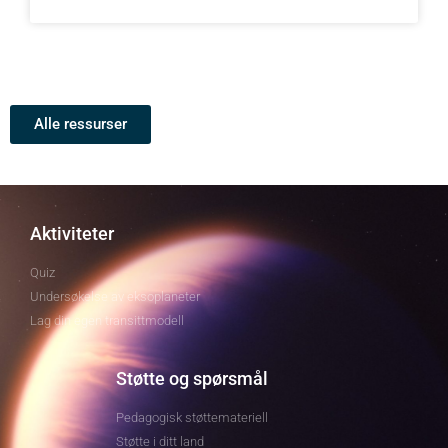
Alle ressurser
Aktiviteter
Quiz
Undersøkelse av eksoplaneter
Lag din egen transittmodell
Støtte og spørsmål
Pedagogisk støttemateriell
Støtte i ditt land