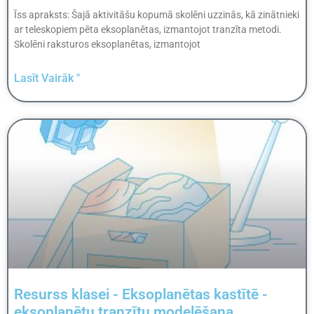
Īss apraksts: Šajā aktivitāšu kopumā skolēni uzzinās, kā zinātnieki
ar teleskopiem pēta eksoplanētas, izmantojot tranzīta metodi.
Skolēni raksturos eksoplanētas, izmantojot
Lasīt Vairāk "
Resurss klasei - Eksoplanētas kastītē -
eksoplanētu tranzītu modelēšana