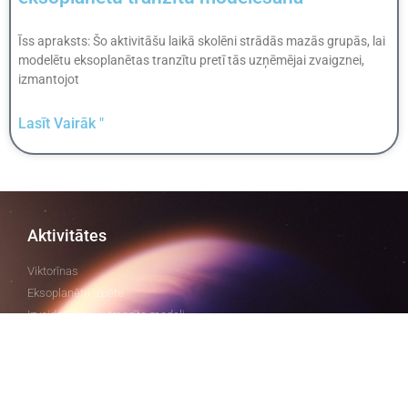
Īss apraksts: Šo aktivitāšu laikā skolēni strādās mazās grupās, lai
modelētu eksoplanētas tranzītu pretī tās uzņēmējai zvaigznei,
izmantojot
Lasīt Vairāk "
Aktivitātes
Viktorīnas
Eksoplanētu izpēte
Izveidojiet savu tranzīta modeli
Atbalsts un jautājumi
Izglītojoši palīgmateriāli