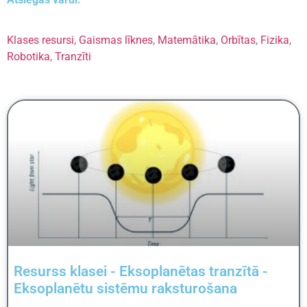
Klases resursi
,
Gaismas līknes
,
Matemātika
,
Orbītas
,
Fizika
,
Robotika
,
Tranzīti
Resurss klasei - Eksoplanētas tranzītā -
Eksoplanētu sistēmu raksturošana