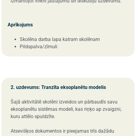
izmantojot virkni jautājumu un diskusiju uzdevumu.
Aprīkojums
Skolēna darba lapa katram skolēnam
Pildspalva/zīmuli
2. uzdevums: Tranzīta eksoplanētu modelis
Šajā aktivitātē skolēni izveidos un pārbaudīs savu
eksoplanētu sistēmas modeli, kas riņķo ap zvaigzni,
kuru attēlo spuldzīte.
Atsevišķos dokumentos ir pieejamas trīs dažādu