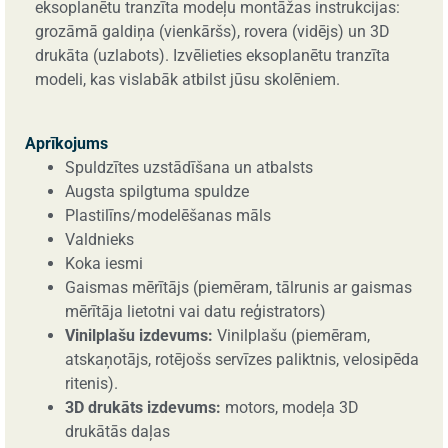
eksoplanētu tranzīta modeļu montāžas instrukcijas:
grozāmā galdiņa (vienkāršs), rovera (vidējs) un 3D
drukāta (uzlabots). Izvēlieties eksoplanētu tranzīta
modeli, kas vislabāk atbilst jūsu skolēniem.
Aprīkojums
Spuldzītes uzstādīšana un atbalsts
Augsta spilgtuma spuldze
Plastilīns/modelēšanas māls
Valdnieks
Koka iesmi
Gaismas mērītājs (piemēram, tālrunis ar gaismas
mērītāja lietotni vai datu reģistrators)
Vinilplašu izdevums:
Vinilplašu (piemēram,
atskaņotājs, rotējošs servīzes paliktnis, velosipēda
ritenis).
3D drukāts izdevums:
motors, modeļa 3D
drukātās daļas