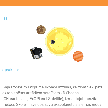
Īss
apraksts:
Šajā uzdevumu kopumā skolēni uzzinās, kā zinātnieki pēta
eksoplanētas ar tādiem satelītiem kā Cheops
(CHaracterising ExOPlanet Satellite), izmantojot tranzīta
metodi. Skolēni izveidos savu eksoplanētu sistēmas modeli,