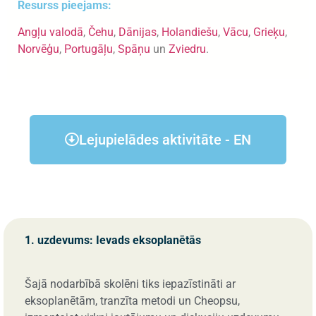
Resurss pieejams:
Angļu valodā
,
Čehu
,
Dānijas
,
Holandiešu
,
Vācu
,
Grieķu
,
Norvēģu
,
Portugāļu
,
Spāņu
un
Zviedru
.
Lejupielādes aktivitāte - EN
1. uzdevums: Ievads eksoplanētās
Šajā nodarbībā skolēni tiks iepazīstināti ar
eksoplanētām, tranzīta metodi un Cheopsu,