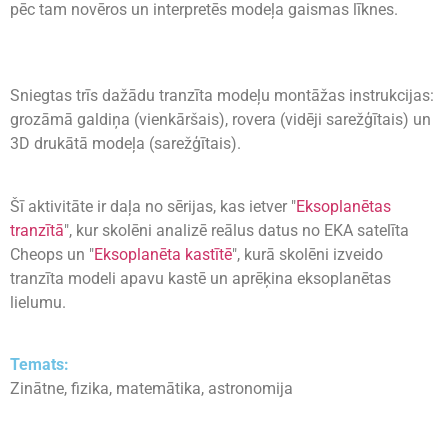
pēc tam novēros un interpretēs modeļa gaismas līknes.
Sniegtas trīs dažādu tranzīta modeļu montāžas instrukcijas:
grozāmā galdiņa (vienkāršais), rovera (vidēji sarežģītais) un
3D drukātā modeļa (sarežģītais).
Šī aktivitāte ir daļa no sērijas, kas ietver "
Eksoplanētas
tranzītā
", kur skolēni analizē reālus datus no EKA satelīta
Cheops un "
Eksoplanēta kastītē
", kurā skolēni izveido
tranzīta modeli apavu kastē un aprēķina eksoplanētas
lielumu.
Temats:
Zinātne, fizika, matemātika, astronomija