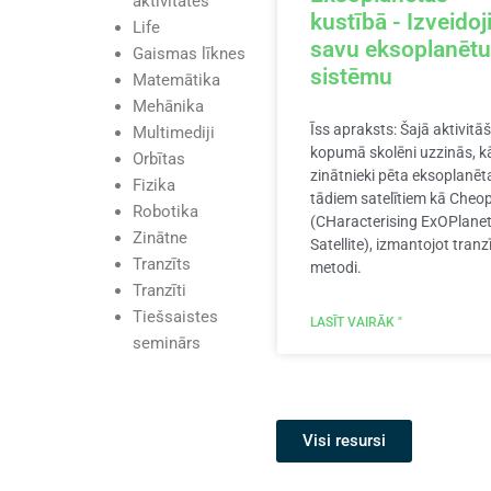
aktivitātes
kustībā - Izveidoj
Life
savu eksoplanētu
Gaismas līknes
sistēmu
Matemātika
Mehānika
Īss apraksts: Šajā aktivitā
Multimediji
kopumā skolēni uzzinās, k
Orbītas
zinātnieki pēta eksoplanēt
Fizika
tādiem satelītiem kā Cheo
Robotika
(CHaracterising ExOPlane
Zinātne
Satellite), izmantojot tranz
Tranzīts
metodi.
Tranzīti
Tiešsaistes
LASĪT VAIRĀK "
seminārs
Visi resursi