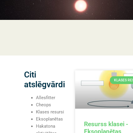
Citi
KLASES RE
atslēgvārdi
Allesfitter
Cheops
Klases resursi
Eksoplanētas
Resurss klasei -
Hakatona
Eksoplanētas