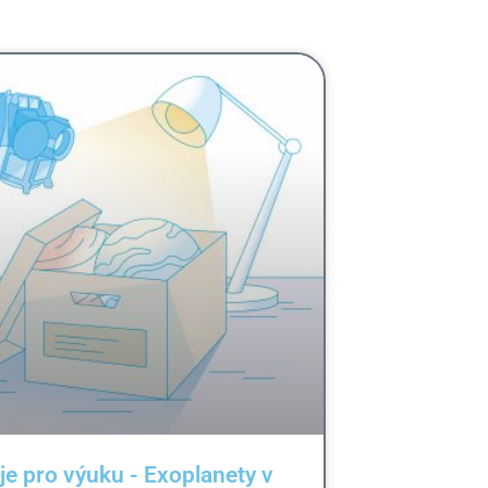
je pro výuku - Exoplanety v