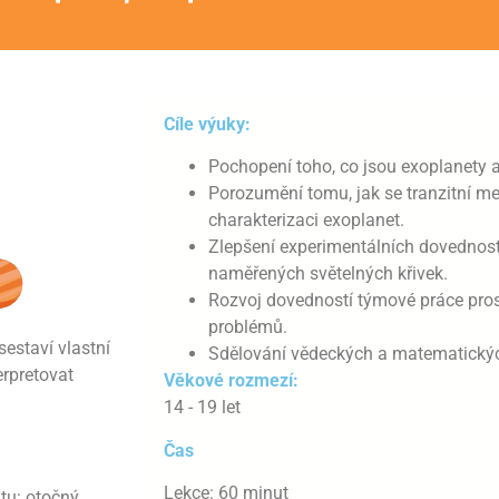
Cíle výuky:
Pochopení toho, co jsou exoplanety a
Porozumění tomu, jak se tranzitní me
charakterizaci exoplanet.
Zlepšení experimentálních dovednost
naměřených světelných křivek.
Rozvoj dovedností týmové práce pros
problémů.
sestaví vlastní
Sdělování vědeckých a matematický
rpretovat
Věkové rozmezí:
14 - 19 let
Čas
Lekce: 60 minut
itu: otočný