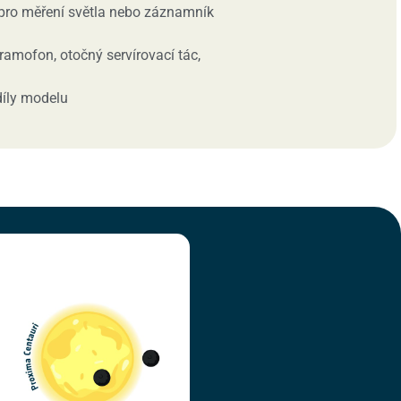
í pro měření světla nebo záznamník
amofon, otočný servírovací tác,
díly modelu