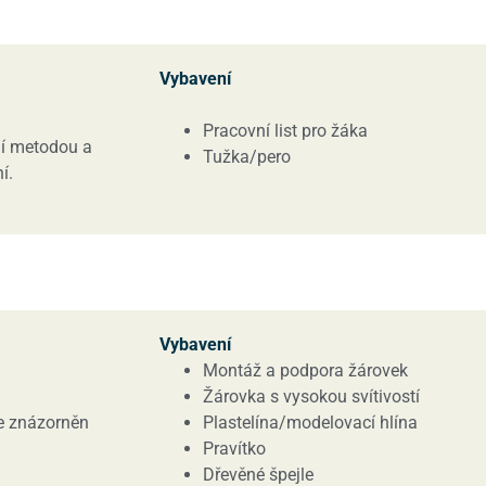
Vybavení
Pracovní list pro žáka
tní metodou a
Tužka/pero
í.
Vybavení
Montáž a podpora žárovek
Žárovka s vysokou svítivostí
je znázorněn
Plastelína/modelovací hlína
Pravítko
Dřevěné špejle