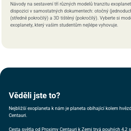
Návody na sestavení tří různých modelů tranzitu exoplanet
dispozici v samostatných dokumentech: otočný (jednoduch
(středně pokročilý) a 3D tištěný (pokročilý). Vyberte si mod
exoplanety, který vašim studentům nejlépe vyhovuje.
Věděli jste to?
Nejbližší exoplaneta k nám je planeta obíhající kolem hvě
Centauri.
Cesta světla od Proximy Centauri k Zemi trvá pouhých 4,2 