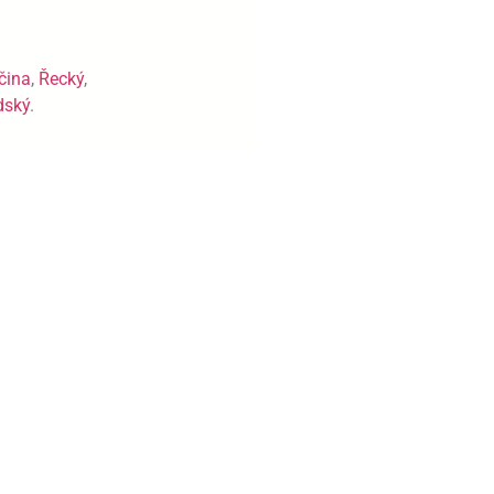
čina
,
Řecký
,
dský
.