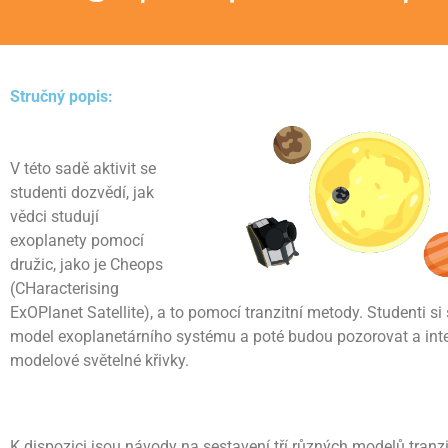
Stručný popis:
V této sadě aktivit se
studenti dozvědí, jak
vědci studují
exoplanety pomocí
družic, jako je Cheops
(CHaracterising
ExOPlanet Satellite), a to pomocí tranzitní metody. Studenti si 
model exoplanetárního systému a poté budou pozorovat a inte
modelové světelné křivky.
K dispozici jsou návody na sestavení tří různých modelů tranz