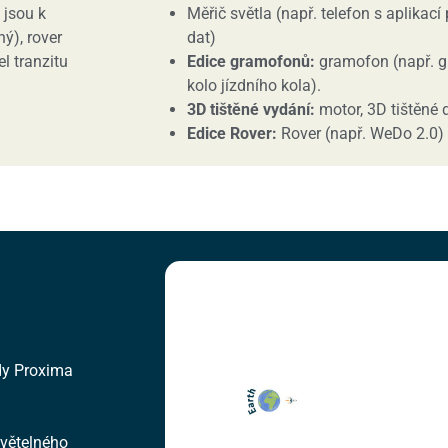
 jsou k
Měřič světla (např. telefon s aplikac
ý), rover
dat)
el tranzitu
Edice gramofonů:
gramofon (např. gr
kolo jízdního kola).
3D tištěné vydání:
motor, 3D tištěné 
Edice Rover:
Rover (např. WeDo 2.0)
zdy Proxima
světelného