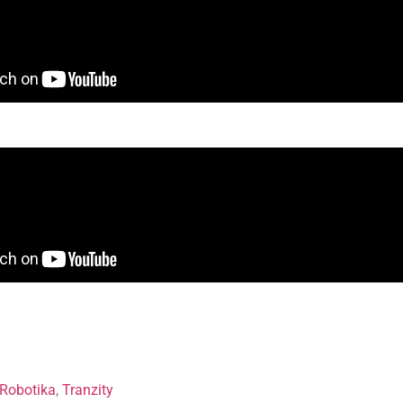
Robotika
,
Tranzity