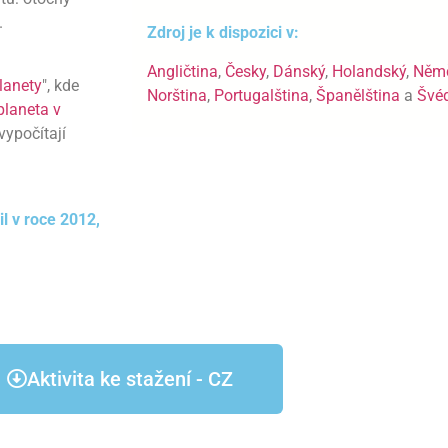
.
Zdroj je k dispozici v:
Angličtina
,
Česky
,
Dánský
,
Holandský
,
Něm
planety
", kde
Norština
,
Portugalština
,
Španělština
a
Švé
planeta v
vypočítají
l v roce 2012,
Aktivita ke stažení - CZ