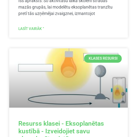
Īss apraksts: Šo aktivitāšu laikā skolēni strādās
mazās grupās, lai modelētu eksoplanētas tranzītu
pretī tās uzņēmējai zvaigznei, izmantojot
LASĪT VAIRĀK "
KLASES RESURSI
Resurss klasei - Eksoplanētas
kustībā - Izveidojiet savu