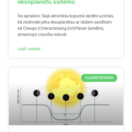
eksoplanētu sistēmu
Īss apraksts: Šajā aktivitāšu kopumā skolēni uzzinās,
kā zinātnieki pēta eksoplanētas ar tādiem satelītiem
kā Cheops (CHaracterising ExOPlanet Satellite),
izmantojot tranzīta metodi.
LASĪT VAIRĀK "
KLASES RESURSI