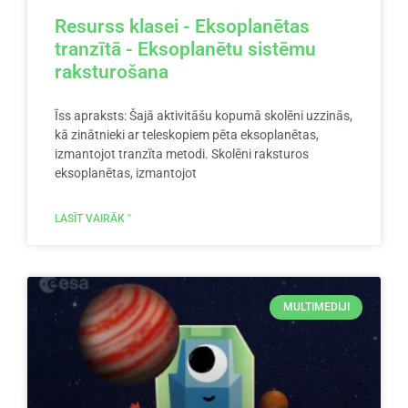
Resurss klasei - Eksoplanētas
tranzītā - Eksoplanētu sistēmu
raksturošana
Īss apraksts: Šajā aktivitāšu kopumā skolēni uzzinās,
kā zinātnieki ar teleskopiem pēta eksoplanētas,
izmantojot tranzīta metodi. Skolēni raksturos
eksoplanētas, izmantojot
LASĪT VAIRĀK "
MULTIMEDIJI