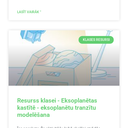
LASĪT VAIRĀK "
KLASES RESURSI
Resurss klasei - Eksoplanētas
kastītē - eksoplanētu tranzītu
modelēšana