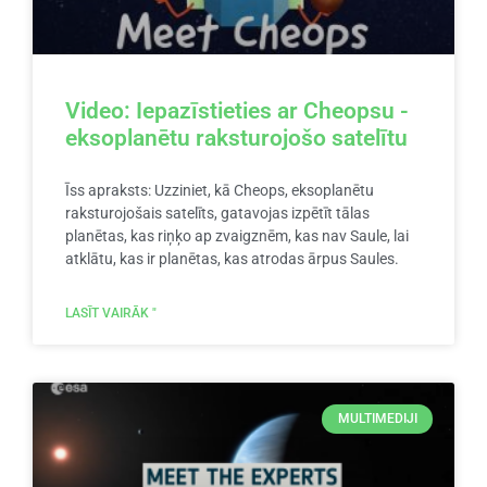
Video: Iepazīstieties ar Cheopsu -
eksoplanētu raksturojošo satelītu
Īss apraksts: Uzziniet, kā Cheops, eksoplanētu
raksturojošais satelīts, gatavojas izpētīt tālas
planētas, kas riņķo ap zvaigznēm, kas nav Saule, lai
atklātu, kas ir planētas, kas atrodas ārpus Saules.
LASĪT VAIRĀK "
MULTIMEDIJI