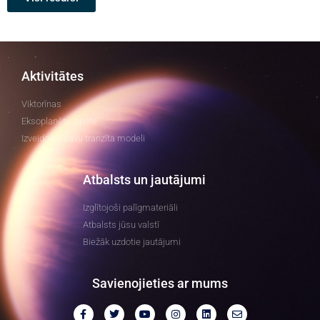
Aktivitātes
Viktorīnas
Eksoplanētu izpēte
Izveidojiet savu tranzīta modeli
Atbalsts un jautājumi
Izglītojoši palīgmateriāli
Atbalsts jūsu valstī
Biežāk uzdotie jautājumi
Savienojieties ar mums