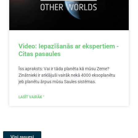
Video: Iepazīšanās ar ekspertiem -
Citas pasaules
Īss apraksts: Vai ir tāda planēta kā mūsu Zeme?
Zinātnieki ir atklājuši vairāk nekā 4000 eksoplanētu
jeb planētu ārpus mūsu Saules sistēmas.
LASĪT VAIRĀK "
Visi resursi