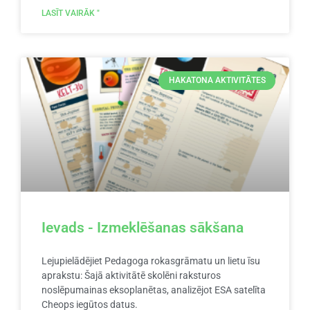
LASĪT VAIRĀK "
HAKATONA AKTIVITĀTES
Ievads - Izmeklēšanas sākšana
Lejupielādējiet Pedagoga rokasgrāmatu un lietu īsu
aprakstu: Šajā aktivitātē skolēni raksturos
noslēpumainas eksoplanētas, analizējot ESA satelīta
Cheops iegūtos datus.