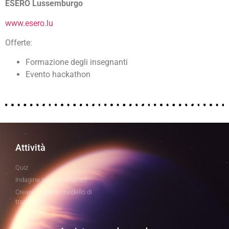
ESERO Lussemburgo
www.esero.lu
Offerte:
Formazione degli insegnanti
Evento hackathon
Attività
Quiz
Indagine sugli esopianeti
Creare il proprio modello di
transito