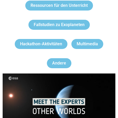
Ressourcen für den Unterricht
Fallstudien zu Exoplaneten
Hackathon-Aktivitäten
Multimedia
Andere