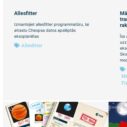
Allesfitter
Mā
tr
Izmantojiet allesfitter programmatūru, lai
ra
atrastu Cheopsa datos apslēptās
eksoplanētas
Īss
uzz
Allesfitter
eks
Sko
mod
Ma
Fi