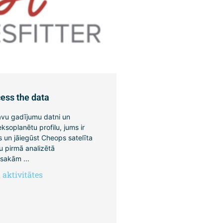
ess the data
avu gadījumu datni un
soplanētu profilu, jums ir
s un jāiegūst Cheops satelīta
ūsu pirmā analizētā
sakām ...
aktivitātes