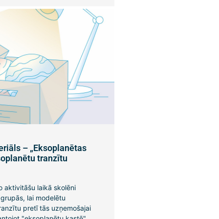
riāls – „Eksoplanētas
oplanētu tranzītu
a
 aktivitāšu laikā skolēni
grupās, lai modelētu
anzītu pretī tās uzņemošajai
ntojot "eksoplanētu kastē",