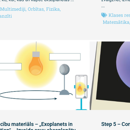
...
Multimediji
,
Orbītas
,
Fizika
,
Klases re
anzīti
Matemātika
cību materiāls – „Exoplanets in
Step 5 – Co