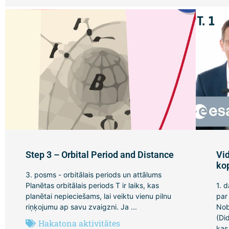
Step 3 – Orbital Period and Distance
Vi
ko
3. posms - orbitālais periods un attālums
Planētas orbitālais periods T ir laiks, kas
1. 
planētai nepieciešams, lai veiktu vienu pilnu
par
riņķojumu ap savu zvaigzni. Ja ...
Nob
(Di
Hakatona aktivitātes
kas