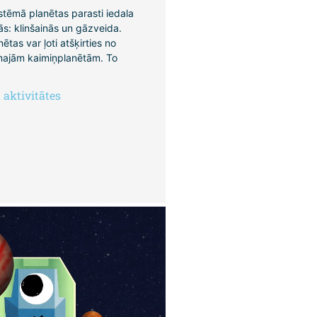
stēmā planētas parasti iedala
ās: klinšainās un gāzveida.
tas var ļoti atšķirties no
ajām kaimiņplanētām. To
aktivitātes