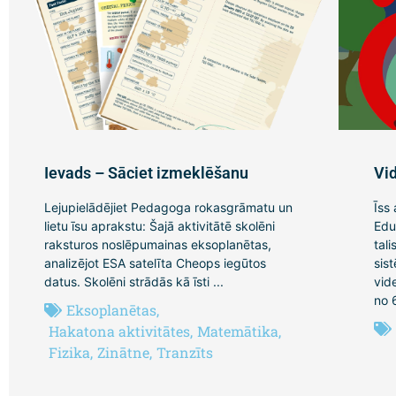
Ievads – Sāciet izmeklēšanu
Vi
Lejupielādējiet Pedagoga rokasgrāmatu un
Īss
lietu īsu aprakstu: Šajā aktivitātē skolēni
Edu
raksturos noslēpumainas eksoplanētas,
tal
analizējot ESA satelīta Cheops iegūtos
sis
datus. Skolēni strādās kā īsti ...
vid
no 
Eksoplanētas
,
Hakatona aktivitātes
,
Matemātika
,
Fizika
,
Zinātne
,
Tranzīts