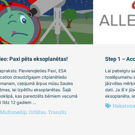
deo: Paxi pēta eksoplanētas!
Step 1 – Acc
 apraksts: Pievienojieties Paxi, ESA
Lai pabeigtu s
cation draudzīgajam citplanētiešu
noslēpumainu ek
ismanam, ceļojumā ārpus mūsu Saules
jāizvēlas mērķi
tēmas, lai izpētītu eksoplanētas. Šajā
dati. Ja šī ir j
eoklipā, kas paredzēts bērniem vecumā
eksoplanēta, ie
6 līdz 12 gadiem ...
Hakatona 
Multimediji
,
Orbītas
,
Tranzīti