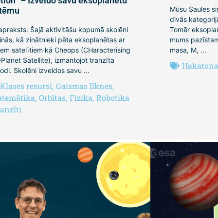
tion“ – Izveido savu eksoplanētu
Mūsu Saules si
stēmu
divās kategorij
 apraksts: Šajā aktivitāšu kopumā skolēni
Tomēr eksoplanē
inās, kā zinātnieki pēta eksoplanētas ar
mums pazīstam
iem satelītiem kā Cheops (CHaracterising
masa, M, ...
Planet Satellite), izmantojot tranzīta
Hakatona 
odi. Skolēni izveidos savu ...
Klases resursi
,
Gaismas līknes
,
temātika
,
Orbītas
,
Fizika
,
Robotika
anzīti