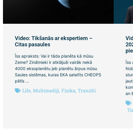
Video: Tikšanās ar ekspertiem –
Vi
Citas pasaules
20
pi
Īss apraksts: Vai ir tāda planēta kā mūsu
Zeme? Zinātnieki ir atklājuši vairāk nekā
Īss
4000 eksoplanētu jeb planētu ārpus mūsu
Nob
Saules sistēmas, kuras EKA satelīts CHEOPS
stu
pētīs ...
jau
kom
Life
,
Multimediji
,
Fizika
,
Tranzīti
an 
Ti