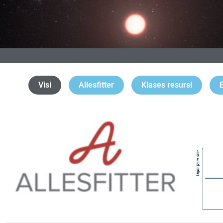
Visi
Allesfitter
Klases resursi