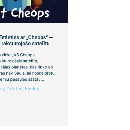
īstieties ar „Cheops“ —
raksturojošo satelītu
zziniet, kā Cheops,
sturojošais satelīts,
 tālas planētas, kas riņķo ap
s nav Saule, lai noskaidrotu,
emju pasaules sastāv...
ji
,
Orbītas
,
Fizika
,