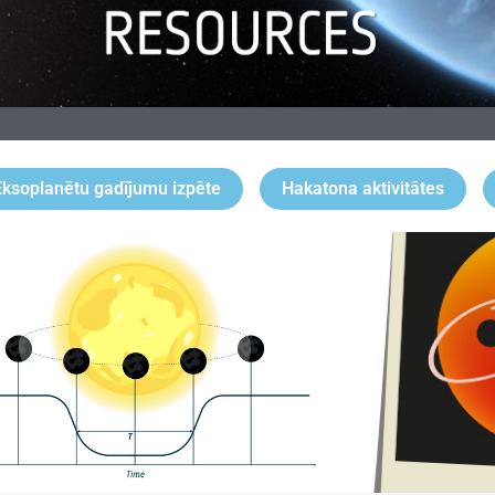
Eksoplanētu gadījumu izpēte
Hakatona aktivitātes