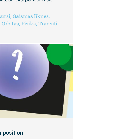
sursi
,
Gaismas līknes
,
,
Orbītas
,
Fizika
,
Tranzīti
mposition