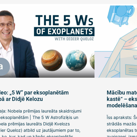
deo: „5 W” par eksoplanētām
Mācību mate
pā ar Didjē Kelozu
kastē“ – eks
modelēšan
daļa: Nobela prēmijas laureāta skaidrojumi
 eksoplanētām | The 5 W Astrofiziķis un
Īss apraksts: Šo
ela prēmijas laureāts Didjē Kvelozs
strādās mazās 
dier Queloz) atbild uz jautājumiem par to,
eksoplanētas tr
, ko, kur, kad un kāpēc eksoplanētās ...
zvaigznei, izma