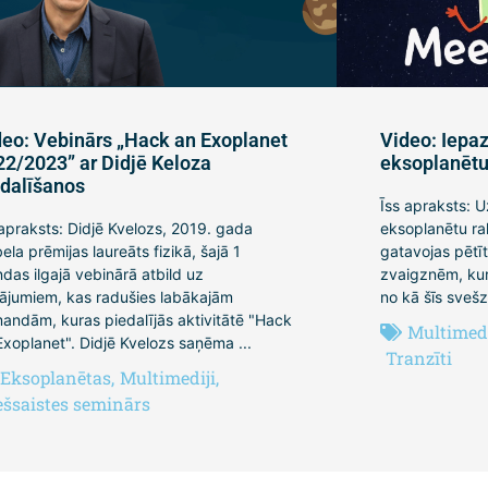
deo: Vebinārs „Hack an Exoplanet
Video: Iepaz
22/2023” ar Didjē Keloza
eksoplanētu 
edalīšanos
Īss apraksts: U
 apraksts: Didjē Kvelozs, 2019. gada
eksoplanētu rak
ela prēmijas laureāts fizikā, šajā 1
gatavojas pētīt
ndas ilgajā vebinārā atbild uz
zvaigznēm, kura
tājumiem, kas radušies labākajām
no kā šīs svešz
andām, kuras piedalījās aktivitātē "Hack
Multimedi
Exoplanet". Didjē Kvelozs saņēma ...
Tranzīti
Eksoplanētas
,
Multimediji
,
ešsaistes seminārs