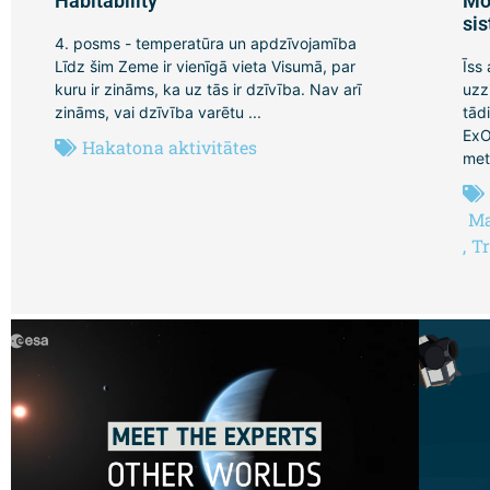
Habitability
Mo
si
4. posms - temperatūra un apdzīvojamība
Līdz šim Zeme ir vienīgā vieta Visumā, par
Īss
kuru ir zināms, ka uz tās ir dzīvība. Nav arī
uzz
zināms, vai dzīvība varētu ...
tād
ExO
Hakatona aktivitātes
met
Ma
,
Tr