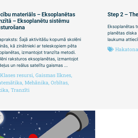
cību materiāls – Eksoplanētas
Step 2 – The
anzītā – Eksoplanētu sistēmu
Eksoplanētas tr
ksturošana
planētas diska
 apraksts: Šajā aktivitāšu kopumā skolēni
laukuma attiecī
inās, kā zinātnieki ar teleskopiem pēta
Hakatona 
oplanētas, izmantojot tranzīta metodi.
lēni raksturos eksoplanētas, izmantojot
eļus un reālus satelītu gaismas ...
Klases resursi
,
Gaismas līknes
,
temātika
,
Mehānika
,
Orbītas
,
zika
,
Tranzīti