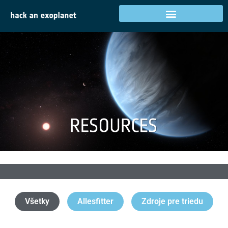
Všetky
Allesfitter
Zdroje pre triedu