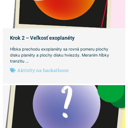
Krok 2 – Veľkosť exoplanéty
Hĺbka prechodu exoplanéty sa rovná pomeru plochy
disku planéty a plochy disku hviezdy. Meraním hĺbky
tranzitu ...
Aktivity na hackathone