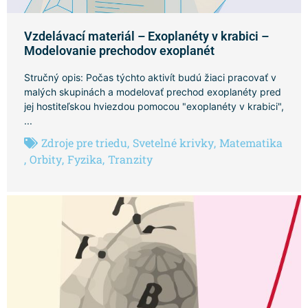
Vzdelávací materiál – Exoplanéty v krabici –
Modelovanie prechodov exoplanét
Stručný opis: Počas týchto aktivít budú žiaci pracovať v
malých skupinách a modelovať prechod exoplanéty pred
jej hostiteľskou hviezdou pomocou "exoplanéty v krabici",
...
Zdroje pre triedu
,
Svetelné krivky
,
Matematika
,
Orbity
,
Fyzika
,
Tranzity