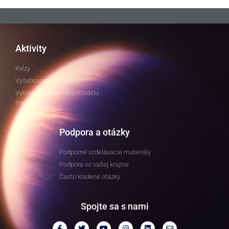
Aktivity
Kvízy
Vyšetrovanie exoplanét
Vytvorenie vlastného modelu
tranzitu
Podpora a otázky
Podporné vzdelávacie materiály
Podpora vo vašej krajine
Často kladené otázky
Spojte sa s nami