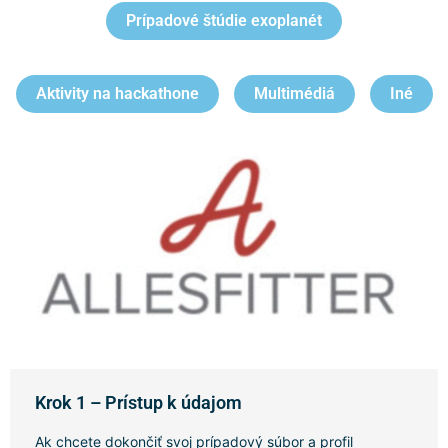
Prípadové štúdie exoplanét
Aktivity na hackathone
Multimédiá
Iné
Krok 1 – Prístup k údajom
Ak chcete dokončiť svoj prípadový súbor a profil