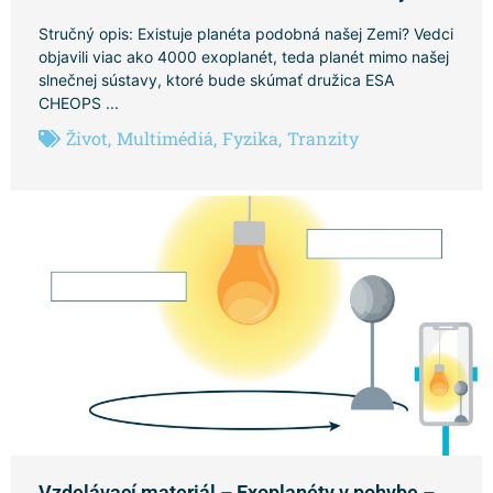
Stručný opis: Existuje planéta podobná našej Zemi? Vedci
objavili viac ako 4000 exoplanét, teda planét mimo našej
slnečnej sústavy, ktoré bude skúmať družica ESA
CHEOPS ...
Život
,
Multimédiá
,
Fyzika
,
Tranzity
Vzdelávací materiál – Exoplanéty v pohybe –