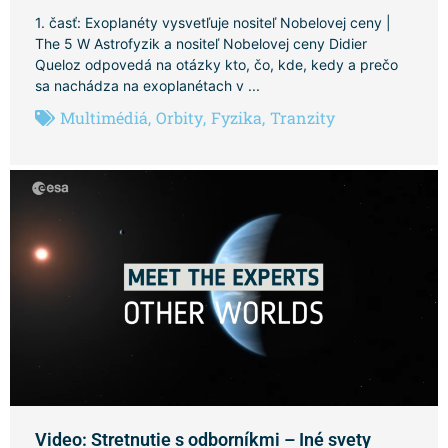
1. časť: Exoplanéty vysvetľuje nositeľ Nobelovej ceny |
The 5 W Astrofyzik a nositeľ Nobelovej ceny Didier
Queloz odpovedá na otázky kto, čo, kde, kedy a prečo
sa nachádza na exoplanétach v ...
Multimédiá
,
Orbity
,
Fyzika
,
Tranzity
Video: Stretnutie s odborníkmi – Iné svety