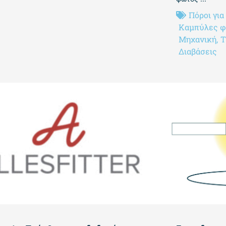
Πόροι για
Καμπύλες 
Μηχανική
,
Τ
Διαβάσεις