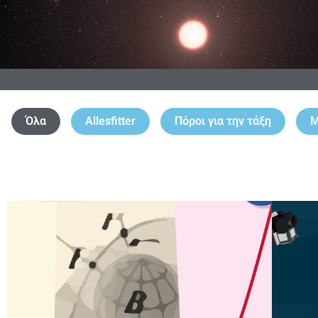
Όλα
Allesfitter
Πόροι για την τάξη
Μ