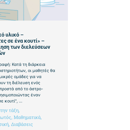
ό υλικό –
ς σε ένα κουτί» –
ηση των διελεύσεων
ών
ραφή: Κατά τη διάρκεια
στηριοτήτων, οι μαθητές θα
μικρές ομάδες για να
υν τη διέλευση ενός
προστά από το άστρο-
ρησιμοποιώντας έναν
 κουτί", ...
 την τάξη
,
φωτός
,
Μαθηματικά
,
σική
,
Διαβάσεις