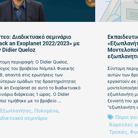
ντεο: Διαδικτυακό σεμινάριο
Εκπαιδευτικ
ack an Exoplanet 2022/2023» με
«Εξωπλανήτε
 Didier Queloz
Μοντελοποί
εξωπλανητ
τομη περιγραφή: Ο Didier Queloz,
οχος του βραβείου Νόμπελ Φυσικής
Σύντομη περιγ
9, απαντά στις ερωτήσεις των
αυτών των δρα
ύτερων ομάδων της δραστηριότητας
εργαστούν σε 
k an Exoplanet σε αυτό το διαδικτυακό
μοντελοποιήσο
ινάριο διάρκειας 1 ώρας. Ο Didier
εξωπλανήτη μ
loz τιμήθηκε με το βραβείο ...
ξενιστή του χ
"εξωπλανήτη σε
Εξωπλανήτες
,
Πολυμέσα
,
Πόροι για
αδικτυακό σεμινάριο
Καμπύλες 
Τροχιές
,
Φυ