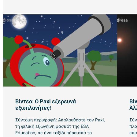
Βίντεο: Ο Paxi εξερευνά
Βί
εξωπλανήτες!
Άλ
Σύντομη περιγραφή: Ακολουθήστε τον Paxi,
Σύν
τη φιλική εξωγήινη μασκότ της ESA
πλα
Education, σε ένα ταξίδι πέρα από το
επι