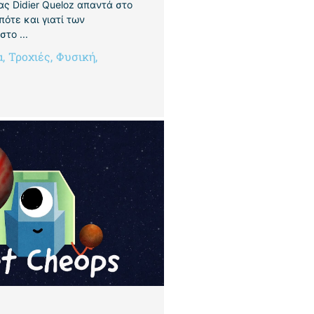
ας Didier Queloz απαντά στο
 πότε και γιατί των
το ...
α
,
Τροχιές
,
Φυσική
,