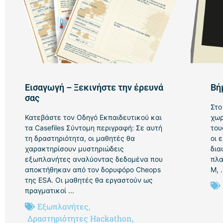
Εισαγωγή – Ξεκινήστε την έρευνά
Βή
σας
Στο
Κατεβάστε τον Οδηγό Εκπαιδευτικού και
χωρ
τα Casefiles Σύντομη περιγραφή: Σε αυτή
του
τη δραστηριότητα, οι μαθητές θα
οι 
χαρακτηρίσουν μυστηριώδεις
δια
εξωπλανήτες αναλύοντας δεδομένα που
πλα
αποκτήθηκαν από τον δορυφόρο Cheops
Μ, .
της ESA. Οι μαθητές θα εργαστούν ως
πραγματικοί ...
Εξωπλανήτες
,
Δραστηριότητες Hackathon
,