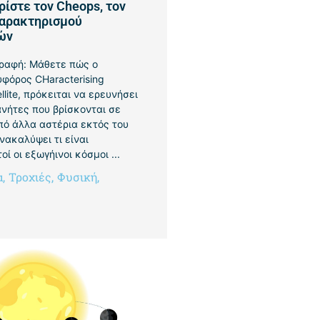
ρίστε τον Cheops, τον
αρακτηρισμού
ών
ραφή: Μάθετε πώς ο
υφόρος CHaracterising
llite, πρόκειται να ερευνήσει
νήτες που βρίσκονται σε
πό άλλα αστέρια εκτός του
νακαλύψει τι είναι
οί οι εξωγήινοι κόσμοι ...
α
,
Τροχιές
,
Φυσική
,