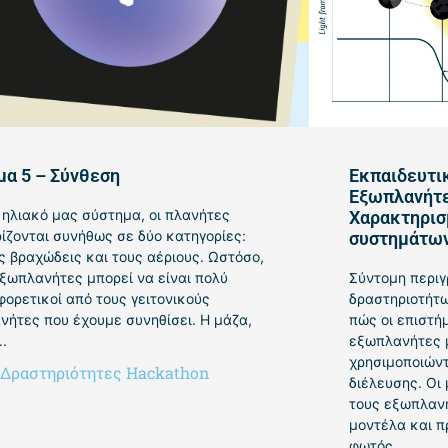
μα 5 – Σύνθεση
Εκπαιδευτικ
Εξωπλανήτε
 ηλιακό μας σύστημα, οι πλανήτες
Χαρακτηρισ
ίζονται συνήθως σε δύο κατηγορίες:
συστημάτω
ς βραχώδεις και τους αέριους. Ωστόσο,
εξωπλανήτες μπορεί να είναι πολύ
Σύντομη περιγ
φορετικοί από τους γειτονικούς
δραστηριοτήτω
νήτες που έχουμε συνηθίσει. Η μάζα,
πώς οι επιστή
..
εξωπλανήτες 
χρησιμοποιώντ
Δραστηριότητες Hackathon
διέλευσης. Οι
τους εξωπλαν
μοντέλα και 
φωτός ...