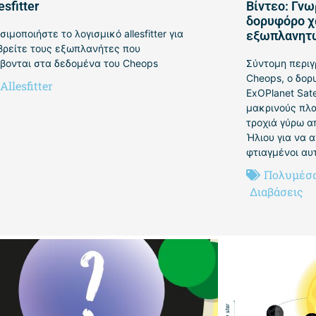
esfitter
Βίντεο: Γνω
δορυφόρο χ
σιμοποιήστε το λογισμικό allesfitter για
εξωπλανητ
βρείτε τους εξωπλανήτες που
βονται στα δεδομένα του Cheops
Σύντομη περιγ
Cheops, ο δορ
Allesfitter
ExOPlanet Sate
μακρινούς πλα
τροχιά γύρω α
Ήλιου για να α
φτιαγμένοι αυτ
Πολυμέσ
Διαβάσεις