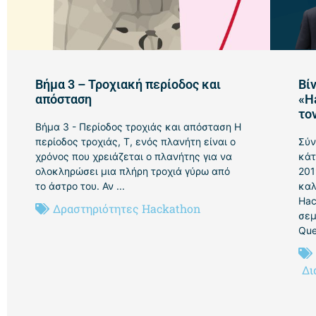
Βήμα 3 – Τροχιακή περίοδος και
Βί
απόσταση
«H
τον
Βήμα 3 - Περίοδος τροχιάς και απόσταση Η
περίοδος τροχιάς, Τ, ενός πλανήτη είναι ο
Σύν
χρόνος που χρειάζεται ο πλανήτης για να
κάτ
ολοκληρώσει μια πλήρη τροχιά γύρω από
201
το άστρο του. Αν ...
καλ
Hac
Δραστηριότητες Hackathon
σεμ
Que
Δι