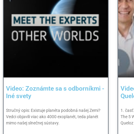
Video: Zoznámte sa s odborníkmi -
Vide
Iné svety
Que
Stručný opis: Existuje planéta podobná našej Zemi?
1. časť
Vedci objavili viac ako 4000 exoplanét, teda planét
The 5 W
mimo našej slnečnej sústavy.
Queloz 