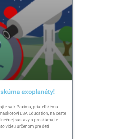
 skúma exoplanéty!
dajte sa k Paximu, priateľskému
skotovi ESA Education, na ceste
slnečnej sústavy a preskúmajte
to videu určenom pre deti