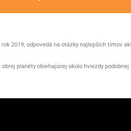
a rok 2019, odpovedá na otázky najlepších tímov ak
j obrej planéty obiehajúcej okolo hviezdy podobne