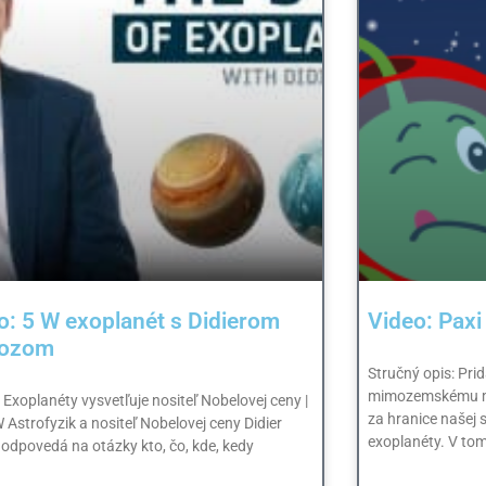
o: 5 W exoplanét s Didierom
Video: Paxi
lozom
Stručný opis: Pri
mimozemskému ma
: Exoplanéty vysvetľuje nositeľ Nobelovej ceny |
za hranice našej 
 Astrofyzik a nositeľ Nobelovej ceny Didier
exoplanéty. V tom
odpovedá na otázky kto, čo, kde, kedy