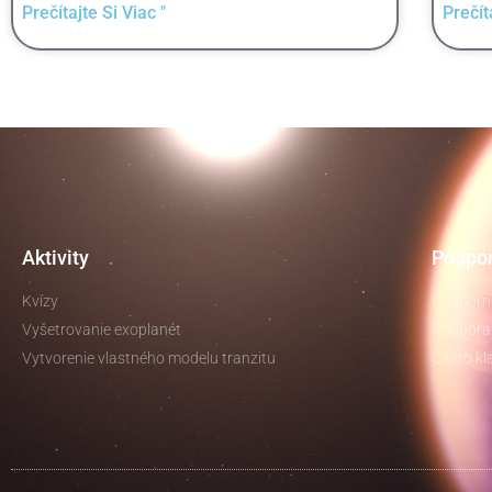
Prečítajte Si Viac "
Prečít
Aktivity
Podpor
Kvízy
Podporné
Vyšetrovanie exoplanét
Podpora 
Vytvorenie vlastného modelu tranzitu
Často kl