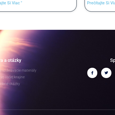
ajte Si Viac "
Prečítajte Si Vi
a a otázky
Sp
 vzdelávacie materiály
vo vašej krajine
adené otázky