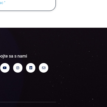
ac "
ojte sa s nami