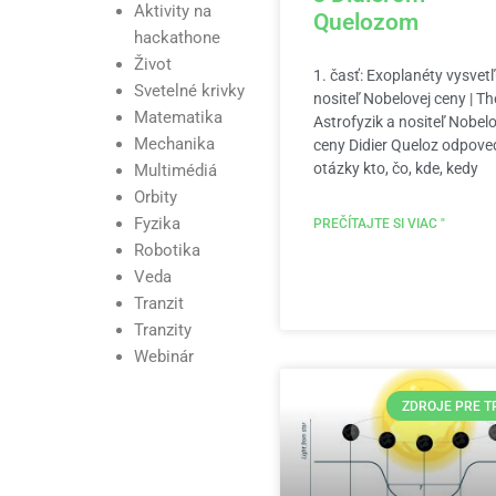
Aktivity na
Quelozom
hackathone
Život
1. časť: Exoplanéty vysvetľ
Svetelné krivky
nositeľ Nobelovej ceny | T
Matematika
Astrofyzik a nositeľ Nobelo
Mechanika
ceny Didier Queloz odpove
otázky kto, čo, kde, kedy
Multimédiá
Orbity
Fyzika
PREČÍTAJTE SI VIAC "
Robotika
Veda
Tranzit
Tranzity
Webinár
ZDROJE PRE T