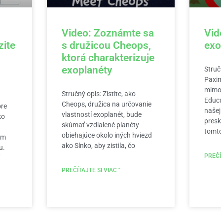
Video: Zoznámte sa
Vid
zite
s družicou Cheops,
exo
ktorá charakterizuje
exoplanéty
Struč
Paxim
mimo
Stručný opis: Zistite, ako
Educa
Cheops, družica na určovanie
ore
našej
vlastností exoplanét, bude
ko
presk
skúmať vzdialené planéty
tomto
obiehajúce okolo iných hviezd
om
ako Slnko, aby zistila, čo
u.
PREČÍ
PREČÍTAJTE SI VIAC "