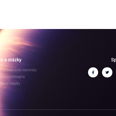
a a otázky
Sp
 vzdelávacie materiály
vo vašej krajine
adené otázky