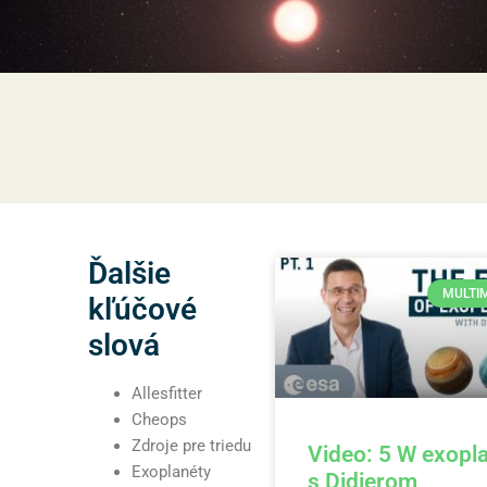
Ďalšie
MULTI
kľúčové
slová
Allesfitter
Cheops
Zdroje pre triedu
Video: 5 W exopl
Exoplanéty
s Didierom