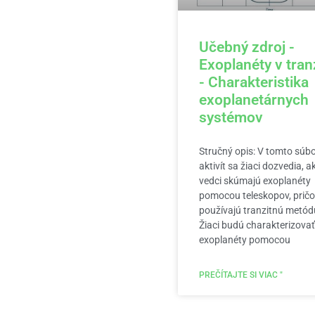
Učebný zdroj -
Exoplanéty v tran
- Charakteristika
exoplanetárnych
systémov
Stručný opis: V tomto súb
aktivít sa žiaci dozvedia, a
vedci skúmajú exoplanéty
pomocou teleskopov, prič
používajú tranzitnú metód
Žiaci budú charakterizovať
exoplanéty pomocou
PREČÍTAJTE SI VIAC "