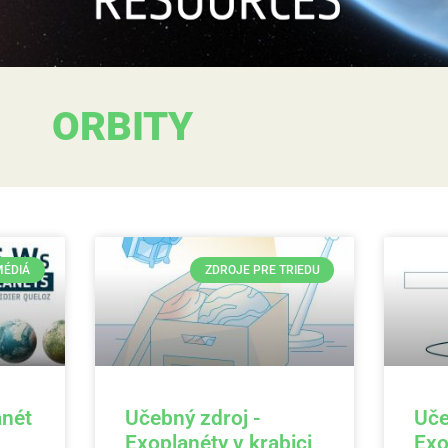
ORBITY
MÉDIÁ
ZDROJE PRE TRIEDU
anét
Učebný zdroj -
Uče
Exoplanéty v krabici
Exo