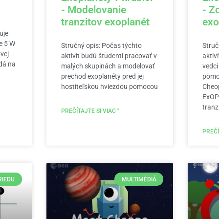
- Modelovanie
- Z
tranzitov exoplanét
exo
uje
he 5 W
Stručný opis: Počas týchto
Struč
vej
aktivít budú študenti pracovať v
aktiv
dá na
malých skupinách a modelovať
vedci
prechod exoplanéty pred jej
pomoc
hostiteľskou hviezdou pomocou
Cheop
ExOPl
tranz
PREČÍTAJTE SI VIAC "
PREČÍ
RIEDU
MULTIMÉDIÁ