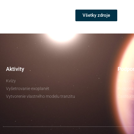
Všetky zdroje
Aktivity
Podpor
Kvízy
Podporné
Vyšetrovanie exoplanét
Podpora 
Vytvorenie vlastného modelu tranzitu
Často kl