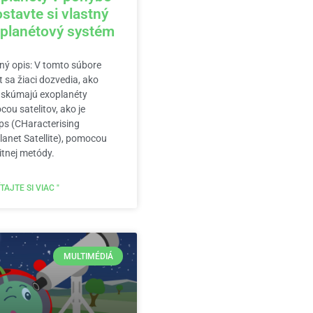
ostavte si vlastný
planétový systém
ný opis: V tomto súbore
ít sa žiaci dozvedia, ako
 skúmajú exoplanéty
ou satelitov, ako je
s (CHaracterising
anet Satellite), pomocou
itnej metódy.
TAJTE SI VIAC "
MULTIMÉDIÁ