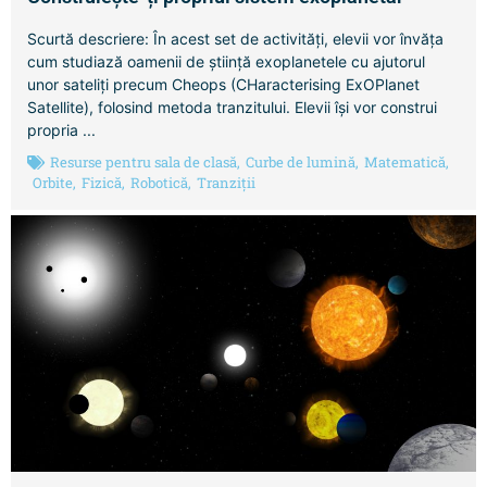
Scurtă descriere: În acest set de activități, elevii vor învăța
cum studiază oamenii de știință exoplanetele cu ajutorul
unor sateliți precum Cheops (CHaracterising ExOPlanet
Satellite), folosind metoda tranzitului. Elevii își vor construi
propria ...
Resurse pentru sala de clasă
,
Curbe de lumină
,
Matematică
,
Orbite
,
Fizică
,
Robotică
,
Tranziții