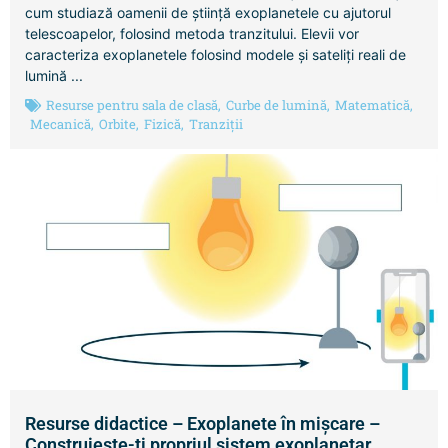
cum studiază oamenii de știință exoplanetele cu ajutorul
telescoapelor, folosind metoda tranzitului. Elevii vor
caracteriza exoplanetele folosind modele și sateliți reali de
lumină ...
Resurse pentru sala de clasă
,
Curbe de lumină
,
Matematică
,
Mecanică
,
Orbite
,
Fizică
,
Tranziții
Resurse didactice – Exoplanete în mișcare –
Construiește-ți propriul sistem exoplanetar