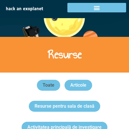
Activități în țara dumneavoastră
Resurse
Toate
Articole
Resurse pentru sala de clasă
Activitatea principală de investigare