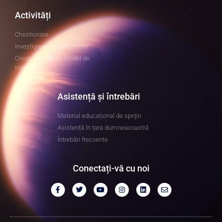
Activități
Chestionare
Investigarea exoplanetelor
Creați-vă propriul model de
tranzit
Asistență și întrebări
Material educațional de sprijin
Asistență în țara dumneavoastră
Întrebări frecvente
Conectați-vă cu noi