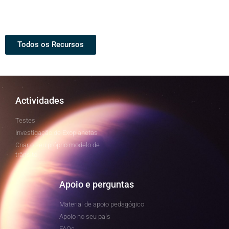
Todos os Recursos
Actividades
Testes
Investigação de Exoplanetas
Criar o seu próprio modelo de
trânsito
Apoio e perguntas
Material de apoio pedagógico
Apoio no seu país
FAQs